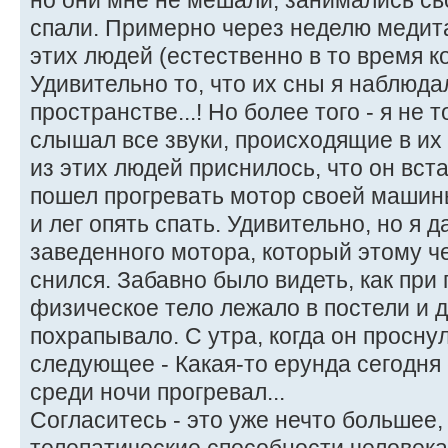
но они мне не мешали, занимались св
спали. Примерно через неделю медита
этих людей (естественно в то время ко
Удивительно то, что их сны я наблюд
пространстве...! Но более того - я не 
слышал все звуки, происходящие в их 
из этих людей приснилось, что он вста
пошел прогревать мотор своей машины
и лег опять спать. Удивительно, но я 
заведенного мотора, который этому ч
снился. Забавно было видеть, как при
физическое тело лежало в постели и 
похрапывало. С утра, когда он просну
следующее - Какая-то ерунда сегодня
среди ночи прогревал...
Согласитесь - это уже нечто большее