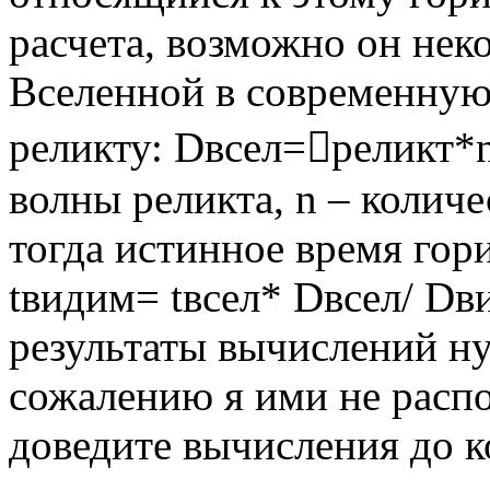
расчета, возможно он не
Вселенной в современную
реликту: Dвсел=реликт*n
волны реликта, n – количе
тогда истинное время гор
tвидим= tвсел* Dвсел/ Dв
результаты вычислений н
сожалению я ими не распо
доведите вычисления до к