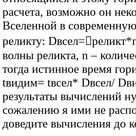
расчета, возможно он не
Вселенной в современную
реликту: Dвсел=реликт*n
волны реликта, n – количе
тогда истинное время гор
tвидим= tвсел* Dвсел/ Dв
результаты вычислений н
сожалению я ими не распо
доведите вычисления до к