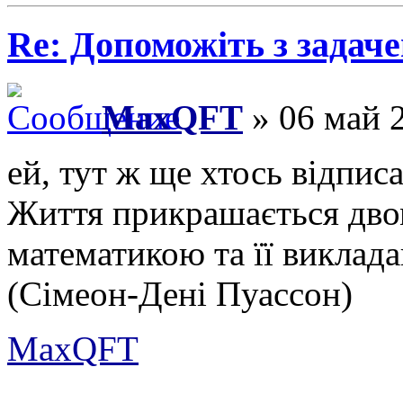
Re: Допоможіть з задач
MaxQFT
» 06 май 2
ей, тут ж ще хтось відписа
Життя прикрашається двом
математикою та її виклад
(Сімеон-Дені Пуассон)
MaxQFT