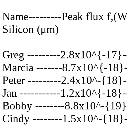
Name---------Peak flux f,(
Silicon (μm)
Greg ---------2.8x10^{-17}-
Marcia -------8.7x10^{-18}-
Peter ---------2.4x10^-{18}-
Jan -----------1.2x10^{-18}-
Bobby --------8.8x10^-{19}
Cindy --------1.5x10^-{18}-