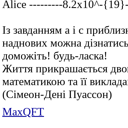
Alice ---------8.2x10^-{19}-
Із завданням а і с приблиз
наднових можна дізнатись
доможіть! будь-ласка!
Життя прикрашається двом
математикою та її виклад
(Сімеон-Дені Пуассон)
MaxQFT