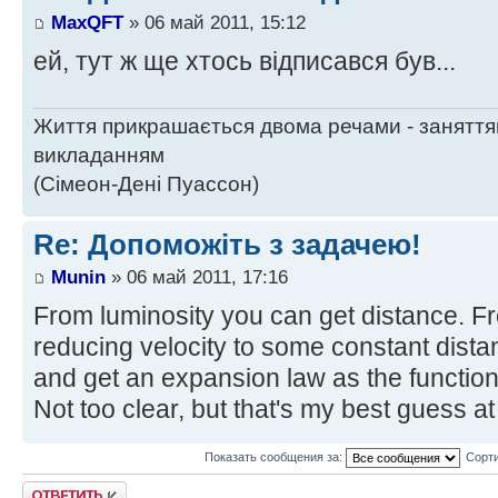
MaxQFT
» 06 май 2011, 15:12
ей, тут ж ще хтось відписався був...
Життя прикрашається двома речами - заняття
викладанням
(Сімеон-Дені Пуассон)
Re: Допоможіть з задачею!
Munin
» 06 май 2011, 17:16
From luminosity you can get distance. From
reducing velocity to some constant distanc
and get an expansion law as the function 
Not too clear, but that's my best guess a
Показать сообщения за:
Сорти
Ответить