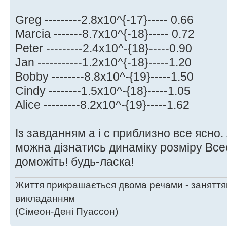
Greg ---------2.8x10^{-17}----- 0.66
Marcia -------8.7x10^{-18}----- 0.72
Peter ---------2.4x10^-{18}-----0.90
Jan -----------1.2x10^{-18}-----1.20
Bobby --------8.8x10^-{19}-----1.50
Cindy --------1.5x10^-{18}-----1.05
Alice ---------8.2x10^-{19}-----1.62
Із завданням а і с приблизно все ясно.
можна дізнатись динаміку розміру Все
доможіть! будь-ласка!
Життя прикрашається двома речами - заняття
викладанням
(Сімеон-Дені Пуассон)