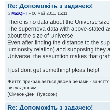
Re: Допоможіть з задачею!
MaxQFT
» 06 май 2011, 15:11
There is no data about the Universe size 
The supernova data with above-stated as
about the size of Universe!
Even after finding the distance to the su
luminosity relation) and supposing they a
Universe, the assumtion makes that grahp
I just dont get something! pleas help!
Життя прикрашається двома речами - заняття
викладанням
(Сімеон-Дені Пуассон)
Re: Допоможіть з задачею!