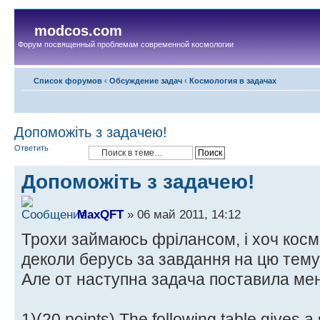
modcos.com
Форум посвященный проблемам современной космологии
Список форумов
‹
Обсуждение задач
‹
Космология в задачах
Допоможіть з задачею!
Ответить
Допоможіть з задачею!
MaxQFT
» 06 май 2011, 14:12
Трохи займаюсь фрілансом, і хоч космо
деколи берусь за завдання на цю тему
Але от наступна задача поставила мене
1)(20 points) The following table gives a 