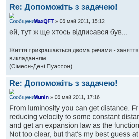
Re: Допоможіть з задачею!
MaxQFT
» 06 май 2011, 15:12
ей, тут ж ще хтось відписався був...
Життя прикрашається двома речами - заняття
викладанням
(Сімеон-Дені Пуассон)
Re: Допоможіть з задачею!
Munin
» 06 май 2011, 17:16
From luminosity you can get distance. From
reducing velocity to some constant distanc
and get an expansion law as the function 
Not too clear, but that's my best guess a