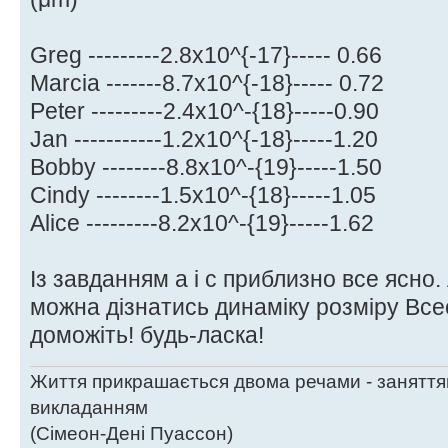
Greg ---------2.8x10^{-17}----- 0.66
Marcia -------8.7x10^{-18}----- 0.72
Peter ---------2.4x10^-{18}-----0.90
Jan -----------1.2x10^{-18}-----1.20
Bobby --------8.8x10^-{19}-----1.50
Cindy --------1.5x10^-{18}-----1.05
Alice ---------8.2x10^-{19}-----1.62
Із завданням а і с приблизно все ясно.
можна дізнатись динаміку розміру Все
доможіть! будь-ласка!
Життя прикрашається двома речами - заняття
викладанням
(Сімеон-Дені Пуассон)