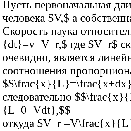
Пусть первоначальная дли
человека $V,$ а собственн
Скорость паука относител
{dt}=v+V_r,$ где $V_r$ ск
очевидно, является линей
соотношения пропорцион
$$\frac{x}{L}=\frac{x+dx
следовательно $$\frac{x}
{L_0+Vdt},$$
откуда $V_r =V\frac{x}{L