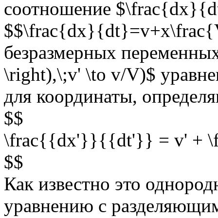
соотношение $\frac{dx}{
$$\frac{dx}{dt}=v+x\frac
безразмерных переменных $(x'
\right),\;v' \to v/V)$ уравн
для координаты, определ
$$
\frac{{dx'}}{{dt'}} = v' + \
$$
Как известно это однородн
уравнению с разделяющи