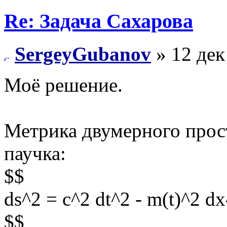
Re: Задача Сахарова
SergeyGubanov
» 12 дек
Моё решение.
Метрика двумерного прос
паучка:
$$
ds^2 = c^2 dt^2 - m(t)^2 dx
$$