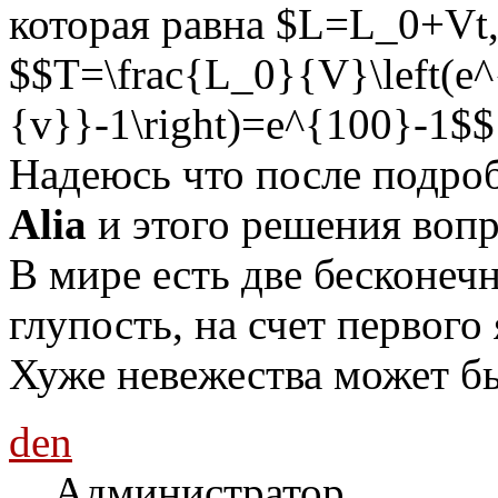
которая равна $L=L_0+Vt,
$$T=\frac{L_0}{V}\left(e^
{v}}-1\right)=e^{100}-1$$
Надеюсь что после подро
Alia
и этого решения вопр
В мире есть две бесконечн
глупость, на счет первого 
Хуже невежества может бы
den
Администратор