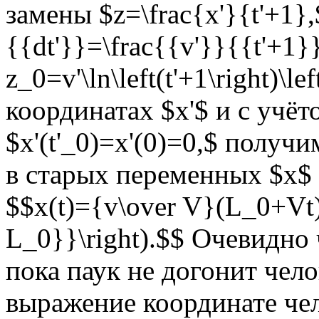
замены $z=\frac{x'}{t'+1},
{{dt'}}=\frac{{v'}}{{t'+1}
z_0=v'\ln\left(t'+1\right)\le
координатах $x'$ и с учё
$x'(t'_0)=x'(0)=0,$ получим 
в старых переменных $x$
$$x(t)={v\over V}(L_0+Vt)
L_0}}\right).$$ Очевидно
пока паук не догонит чело
выражение координате чел