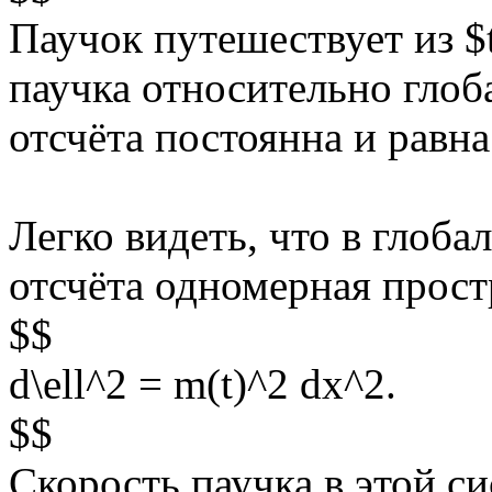
Паучок путешествует из $t
паучка относительно гло
отсчёта постоянна и равна
Легко видеть, что в глоб
отсчёта одномерная прост
$$
d\ell^2 = m(t)^2 dx^2.
$$
Скорость паучка в этой си