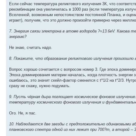
Если сейчас температура реликтового излучения 3К, что соответст
рекомбинации она увеличилась в 1000 раз (если температура излу
Вселенной, возможным непостоянством постоянной Планка, и оценив
играет), получим, что это должно произойти примерно через миллиа
7. Энергия связи электрона в атоме водорода ?=13.6eV. Какова
энергию?
Не знаю, считать надо.
8. Покажите, что образование реликтового излучения произошло 
Вопрос хорошо сочетается с вопросом номер 3. Где эпоха доминиро
Эпоха доминирования материи началась, когда плотность энергии з
ошибаюсь, это значит скейл-фактор сменился с t^1/2 на t^2/3. Нут
сразу не скажу, нужно подумать.
9. Пусть чёрная дыра поглощает космическое фоновое излучение
температуру космического фонового излучения и фундаменталь
Ого. Не, я пас.
10. Наблюдаются две звезды с предположительно одинаковыми 
планковского спектра одной из них лежит при 700?m, а второй --