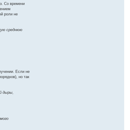
з. Со времени
рением
ой роли не
акую среднюю
лучении. Если не
орядков), но так
й дыры,
емого