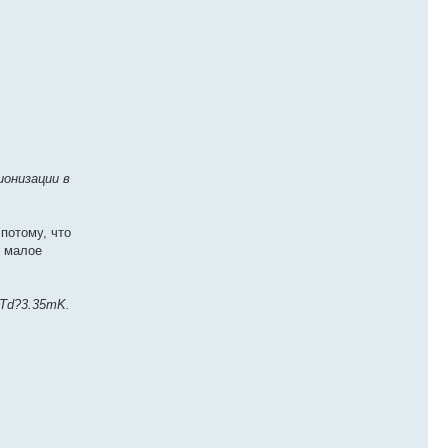
ионизации в
потому, что
о малое
?Td?3.35mK.