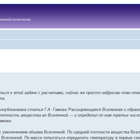
менной космологии
ться к этой задаче с расчетами, сейчас же просто набросаю план от
та.
а опубликована статья Г.А. Гамова 'Расширяющаяся Вселенная и образо
плотность вещества во Вселенной --- и определил по ним третье числ
амова.
с увеличением объема Вселенной. По средней плотности вещества Всел
су Вселенной. По массе попытаться определить температуру в первые се