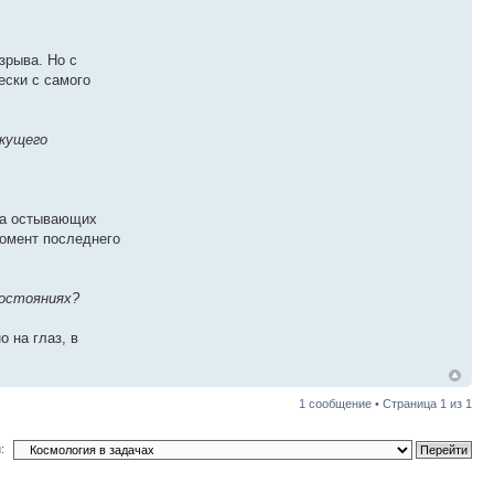
зрыва. Но с
ески с самого
екущего
на остывающих
момент последнего
состояниях?
о на глаз, в
1 сообщение • Страница
1
из
1
: