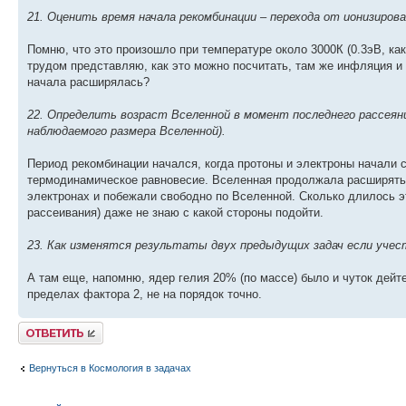
21. Оценить время начала рекомбинации – перехода от ионизиров
Помню, что это произошло при температуре около 3000К (0.3эВ, ка
трудом представляю, как это можно посчитать, там же инфляция и 
начала расширялась?
22. Определить возраст Вселенной в момент последнего рассеяни
наблюдаемого размера Вселенной).
Период рекомбинации начался, когда протоны и электроны начали 
термодинамическое равновесие. Вселенная продолжала расширять
электронах и побежали свободно по Вселенной. Сколько длилось э
рассеивания) даже не знаю с какой стороны подойти.
23. Как изменятся результаты двух предыдущих задач если учес
А там еще, напомню, ядер гелия 20% (по массе) было и чуток дейтер
пределах фактора 2, не на порядок точно.
Ответить
Вернуться в Космология в задачах