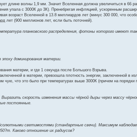
вует длине волны 1,9 мм. Значит Вселенная должна увеличиться в 66 ра
чения упала с 3000К до 3К). Пренебрегая инфляцией, ускоренным расши
ая возраст Вселенной в 13.8 миллиардов лет (минус 300 000, что особ
рд лет (900 миллионов лет, если быть поточней).
 температура планковского распределения, фотоны которого имеют т
в эпоху доминирования материи.
вания материи, и где 1 секунда после Большого Взрыва.
аключенной в материи, превзошла плотность энергии, заключенной в из
ром чую, что это было при температурах выше 3000К (причем на порядки п
. Выразить скорость изменения массы чёрной дыры через массу чёрно
ные постоянные.
абсолютными светимостями (стандартные свечи). Максимум наблюда
 350?m. Каково отношение их радиусов?