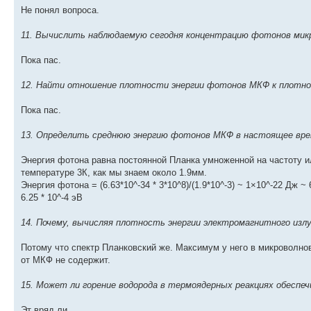
Не понял вопроса.
11. Вычислить наблюдаемую сегодня концентрацию фотонов микро
Пока пас.
12. Найти отношение плотности энергии фотонов МКФ к плотно
Пока пас.
13. Определить среднюю энергию фотонов МКФ в настоящее вре
Энергия фотона равна постоянной Планка умноженной на частоту и
температуре 3К, как мы знаем около 1.9мм.
Энергия фотона = (6.63*10^-34 * 3*10^8)/(1.9*10^-3) ~ 1×10^-22 Дж 
6.25 * 10^-4 эВ
14. Почему, вычисляя плотность энергии электромагнитного изл
Потому что спектр Планковский же. Максимум у него в микроволнов
от МКФ не содержит.
15. Может ли горение водорода в термоядерных реакциях обеспе
Эт вряд ли.