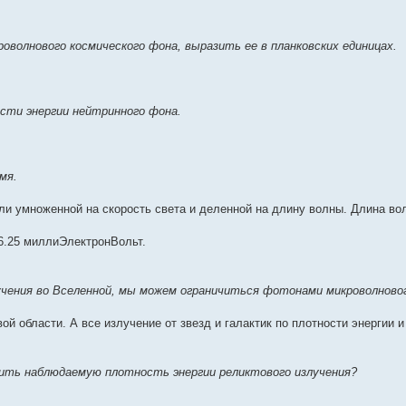
волнового космического фона, выразить ее в планковских единицах.
сти энергии нейтринного фона.
мя.
ли умноженной на скорость света и деленной на длину волны. Длина во
~ 6.25 миллиЭлектронВольт.
учения во Вселенной, мы можем ограничиться фотонами микроволново
ой области. А все излучение от звезд и галактик по плотности энергии 
чить наблюдаемую плотность энергии реликтового излучения?