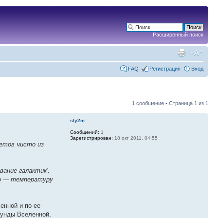
Расширенный поиск
FAQ
Регистрация
Вход
1 сообщение • Страница
1
из
1
sly2m
Сообщений:
1
Зарегистрирован:
18 окт 2011, 04:55
ветов чисто из
вание галактик'.
о --- температуру
енной и по ее
кунды Вселенной,