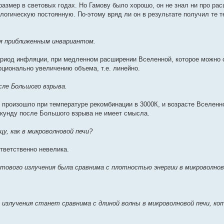
е размер в световых годах. Но Гамову было хорошо, он не знал ни про ра
логическую постоянную. По-этому вряд ли он в результате получил те 
ся приближенным инвариантом.
ериод инфляции, при медленном расширении Вселенной, которое можно 
рционально увеличению объема, т.е. линейно.
сле Большого взрыва.
 произошло при температуре рекомбинации в 3000К, и возрасте Вселенн
секунду после Большого взрыва не имеет смысла.
у, как в микроволновой печи?
ответственно невелика.
тового излучения была сравнима с плотностью энергии в микроволнов
излучения станет сравнима с длиной волны в микроволновой печи, ко