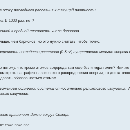
в эпоху последнего рассеяния к текущей плотности.
а. В 1000 раз, нет?
нной к средней плотности числа барионов.
ьше, чем барионов, но это нужно считать, чтобы точно.
ерхности последнего рассеяния (0.3eV) существенно меньше энергии 
о потому, что кроме атомов водорода там еще были ядра гелия? Или же 
смотреть на график планковского распределения энергии, то достаточн
 давать образовываться атомам.
движением солнечной системы относительно реликтового излучения, 
вого излучения.
нные вращением Земли вокруг Солнца.
ше тоже пока пас.