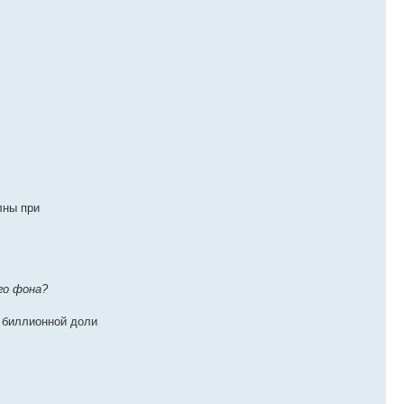
лны при
го фона?
и биллионной доли