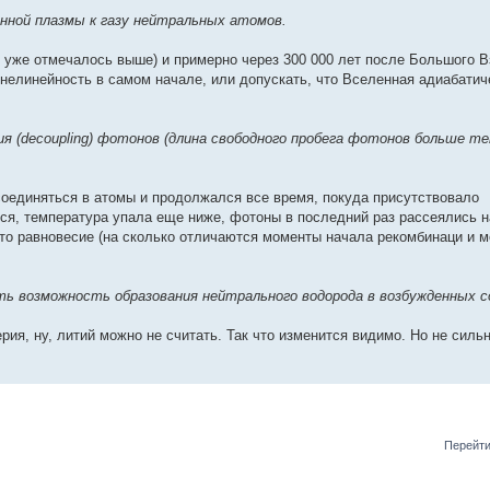
анной плазмы к газу нейтральных атомов.
к уже отмечалось выше) и примерно через 300 000 лет после Большого В
нелинейность в самом начале, или допускать, что Вселенная адиабатич
я (decoupling) фотонов (длина свободного пробега фотонов больше т
соединяться в атомы и продолжался все время, покуда присутствовало
ся, температура упала еще ниже, фотоны в последний раз рассеялись 
то равновесие (на сколько отличаются моменты начала рекомбинаци и 
ть возможность образования нейтрального водорода в возбужденных 
ия, ну, литий можно не считать. Так что изменится видимо. Но не сильн
Перейти