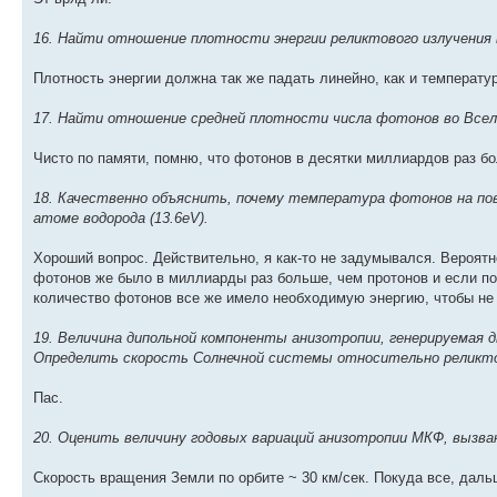
16. Найти отношение плотности энергии реликтового излучения 
Плотность энергии должна так же падать линейно, как и температур
17. Найти отношение средней плотности числа фотонов во Вселе
Чисто по памяти, помню, что фотонов в десятки миллиардов раз бол
18. Качественно объяснить, почему температура фотонов на пов
атоме водорода (13.6eV).
Хороший вопрос. Действительно, я как-то не задумывался. Вероятн
фотонов же было в миллиарды раз больше, чем протонов и если по
количество фотонов все же имело необходимую энергию, чтобы не
19. Величина дипольной компоненты анизотропии, генерируемая 
Определить скорость Солнечной системы относительно реликто
Пас.
20. Оценить величину годовых вариаций анизотропии МКФ, вызва
Скорость вращения Земли по орбите ~ 30 км/сек. Покуда все, даль