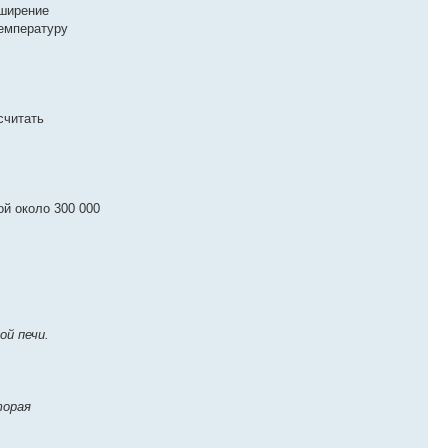
сширение
температуру
считать
ой около 300 000
ой печи.
торая