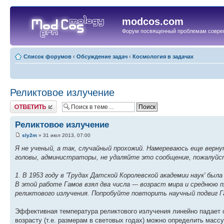
modcos.com
Форум посвященный проблемам совре
Список форумов
‹
Обсуждение задач
‹
Космология в задачах
Реликтовое излучение
Ответить
Реликтовое излучение
sly2m
» 31 июл 2013, 07:00
Я не ученый, а так, случайный прохожий. Намереваюсь еще верну
головы, администраторы, не удаляйте это сообщение, пожалуйс
1. В 1953 году в 'Трудах Датской Королевской академии наук' был
В этой работе Гамов взял два числа --- возраст мира и среднюю 
реликтового излучения. Попробуйте повторить научный подвиг Г
Эффективная температура реликтового излучения линейно падает 
возрасту (т.е. размерам в световых годах) можно определить мас