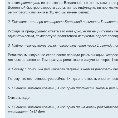
а потом
растянуть
ее на возраст Вселенной, т.е. опять-таки на е
Вселенной быстрее скорости света, ни про инфляцию, ни про космо
реликтового излучения в 3К, что мы имеем сейчас.
2. Показать, что при расширении Вселенной величина aT являет
Исходя из предыдущего ответа это очевидно, если не учитывать п
адиабатическим, температура реликтового излучения падает пропо
3. Найти температуру реликтового излучения через 1 секунду по
Реликтовым излучение стало после периода рекомбинации, которое
лет соответственно. Температура реликтового излучения через 1 
4. Почему с помощью реликтового излучения нельзя разогреть пищ
Потому что его температура сейчас 3К, да и плотность энергии, со
5. Оценить момент времени, в который плотность энергии релик
Считать надо.
6. Оценить момент времени, в который длина волны реликтового 
составляет ?=12.6cm.