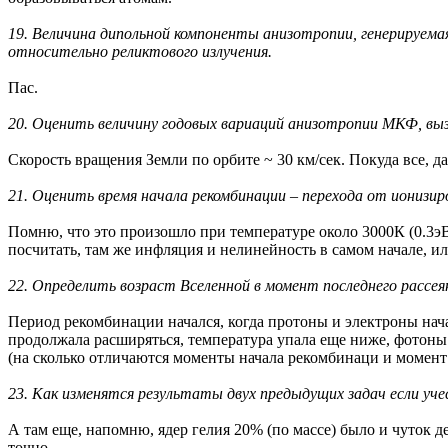
19. Величина дипольной компоненты анизотропии, генерируем
относительно реликтового излучения.
Пас.
20. Оценить величину годовых вариаций анизотропии МКФ, выз
Скорость вращения Земли по орбите ~ 30 км/сек. Покуда все, д
21. Оценить время начала рекомбинации – перехода от ионизир
Помню, что это произошло при температуре около 3000К (0.3эВ
посчитать, там же инфляция и нелинейность в самом начале, ил
22. Определить возраст Вселенной в момент последнего рассея
Период рекомбинации начался, когда протоны и электроны нач
продолжала расширяться, температура упала еще ниже, фотоны
(на сколько отличаются моменты начала рекомбинаци и момент 
23. Как изменятся результаты двух предыдущих задач если уч
А там еще, напомню, ядер гелия 20% (по массе) было и чуток де
точно.