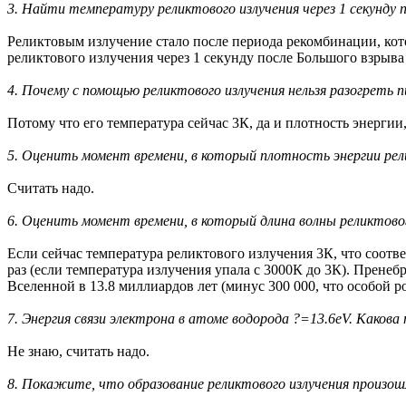
3. Найти температуру реликтового излучения через 1 секунду п
Реликтовым излучение стало после периода рекомбинации, кото
реликтового излучения через 1 секунду после Большого взрыва
4. Почему с помощью реликтового излучения нельзя разогреть п
Потому что его температура сейчас 3К, да и плотность энергии
5. Оценить момент времени, в который плотность энергии рел
Считать надо.
6. Оценить момент времени, в который длина волны реликтовог
Если сейчас температура реликтового излучения 3К, что соотв
раз (если температура излучения упала с 3000К до 3К). Прен
Вселенной в 13.8 миллиардов лет (минус 300 000, что особой р
7. Энергия связи электрона в атоме водорода ?=13.6eV. Како
Не знаю, считать надо.
8. Покажите, что образование реликтового излучения произош