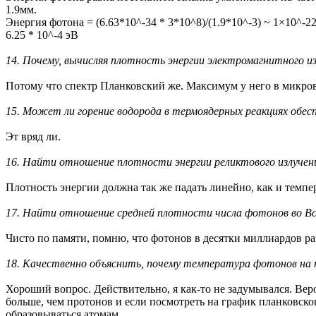
1.9мм.
Энергия фотона = (6.63*10^-34 * 3*10^8)/(1.9*10^-3) ~ 1×10^-
6.25 * 10^-4 эВ
14. Почему, вычисляя плотность энергии электромагнитного 
Потому что спектр Планковский же. Максимум у него в микров
15. Может ли горение водорода в термоядерных реакциях обес
Эт вряд ли.
16. Найти отношение плотности энергии реликтового излучени
Плотность энергии должна так же падать линейно, как и темпер
17. Найти отношение средней плотности числа фотонов во Все
Чисто по памяти, помню, что фотонов в десятки миллиардов раз
18. Качественно объяснить, почему температура фотонов на по
Хороший вопрос. Действительно, я как-то не задумывался. Вер
больше, чем протонов и если посмотреть на график планковско
образовываться атомам.