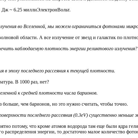
22 Дж ~ 6.25 миллиЭлектронВольт.
излучения во Вселенной, мы можем ограничиться фотонами микр
олновой области. А все излучение от звезд и галактик по плот
печить наблюдаемую плотность энергии реликтового излучения?
я в эпоху последнего рассеяния к текущей плотности.
атура. В 1000 раз, нет?
ленной к средней плотности числа барионов.
 больше, чем барионов, но это нужно считать, чтобы точно.
верхности последнего рассеяния (0.3eV) существенно меньше эн
оятно потому, что кроме атомов водорода там еще были ядра гел
го распределения энергии, то достаточно малое количество фото