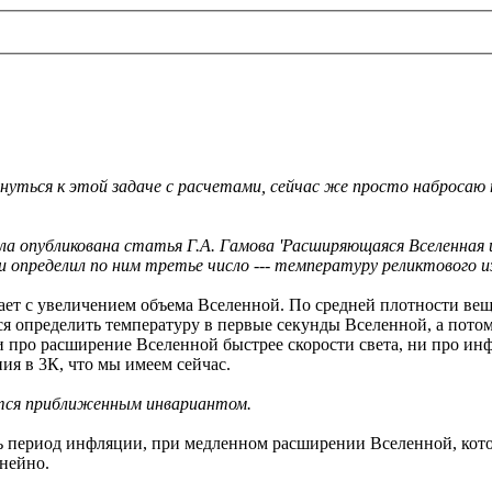
рнуться к этой задаче с расчетами, сейчас же просто набросаю
ыла опубликована статья Г.А. Гамова 'Расширяющаяся Вселенная и
и определил по ним третье число --- температуру реликтового 
т с увеличением объема Вселенной. По средней плотности вещес
ся определить температуру в первые секунды Вселенной, а пото
ни про расширение Вселенной быстрее скорости света, ни про и
ния в 3К, что мы имеем сейчас.
яется приближенным инвариантом.
ть период инфляции, при медленном расширении Вселенной, кот
инейно.