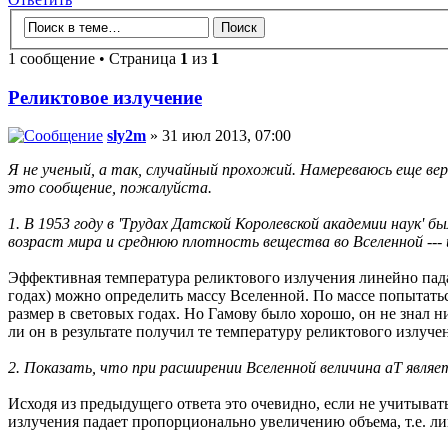
1 сообщение • Страница
1
из
1
Реликтовое излучение
sly2m
» 31 июл 2013, 07:00
Я не ученый, а так, случайный прохожий. Намереваюсь еще ве
это сообщение, пожалуйста.
1. В 1953 году в 'Трудах Датской Королевской академии наук' б
возраст мира и среднюю плотность вещества во Вселенной --- 
Эффективная температура реликтового излучения линейно падае
годах) можно определить массу Вселенной. По массе попытать
размер в световых годах. Но Гамову было хорошо, он не знал 
ли он в результате получил те температуру реликтового излуче
2. Показать, что при расширении Вселенной величина aT явл
Исходя из предыдущего ответа это очевидно, если не учитыва
излучения падает пропорционально увеличению объема, т.е. л