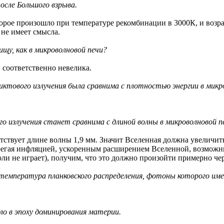
осле Большого взрыва.
рое произошло при температуре рекомбинации в 3000К, и возрас
 не имеет смысла.
ищу, как в микроволновой печи?
, соответственно невелика.
иктового излучения была сравнима с плотностью энергии в микр
о излучения станет сравнима с длиной волны в микроволновой п
етствует длине волны 1,9 мм. Значит Вселенная должна увеличит
ебрегая инфляцией, ускоренным расширением Вселенной, возмож
оли не играет), получим, что это должно произойти примерно чер
ва температура планковского распределения, фотоны которого и
ло в эпоху доминирования материи.