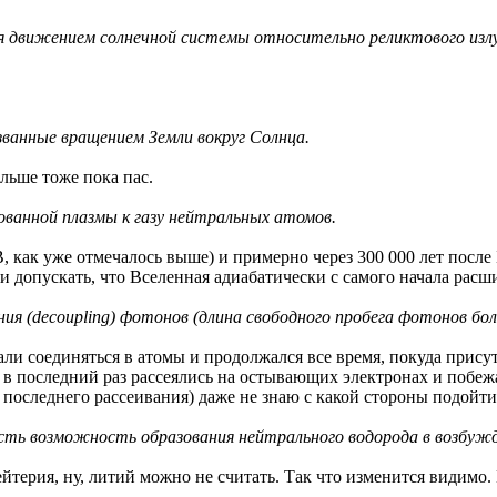
ая движением солнечной системы относительно реликтового изл
ванные вращением Земли вокруг Солнца.
альше тоже пока пас.
ованной плазмы к газу нейтральных атомов.
, как уже отмечалось выше) и примерно через 300 000 лет после
и допускать, что Вселенная адиабатически с самого начала расш
ния (decoupling) фотонов (длина свободного пробега фотонов бо
али соединяться в атомы и продолжался все время, покуда прису
 в последний раз рассеялись на остывающих электронах и побеж
последнего рассеивания) даже не знаю с какой стороны подойти
есть возможность образования нейтрального водорода в возбуж
йтерия, ну, литий можно не считать. Так что изменится видимо. Н