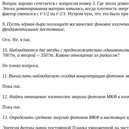
Вопрос хорошо сочетается с вопросом номер 3. Где эпоха доми
Эпоха доминирования материи началась, когда плотность энерг
фактор сменился с t^1/2 на t^2/3. Нутром чую, что это было пр
9. Пусть чёрная дыра поглощает космическое фоновое излучени
фундаментальные постоянные.
Ого. Не, я пас.
10. Наблюдаются две звезды с предположительно одинаковыми
700?m, а второй -- 350?m. Каково отношение их радиусов?
Не понял вопроса.
11. Вычислить наблюдаемую сегодня концентрацию фотонов мик
Пока пас.
12. Найти отношение плотности энергии фотонов МКФ к плот
Пока пас.
13. Определить среднюю энергию фотонов МКФ в настоящее в
Энергия фотона равна постоянной Планка умноженной на часто