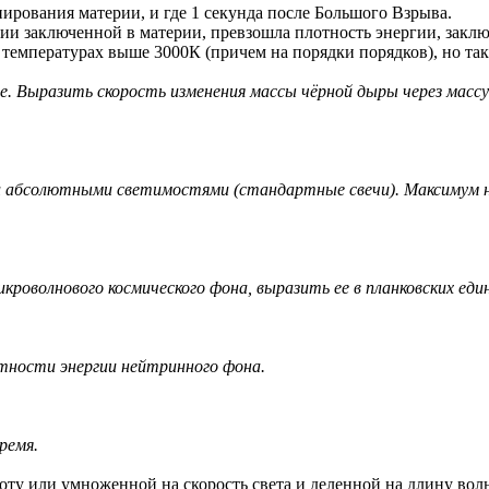
нирования материи, и где 1 секунда после Большого Взрыва.
ии заключенной в материи, превзошла плотность энергии, заклю
и температурах выше 3000К (причем на порядки порядков), но так
е. Выразить скорость изменения массы чёрной дыры через массу
 абсолютными светимостями (стандартные свечи). Максимум на
роволнового космического фона, выразить ее в планковских еди
ности энергии нейтринного фона.
ремя.
ту или умноженной на скорость света и деленной на длину вол