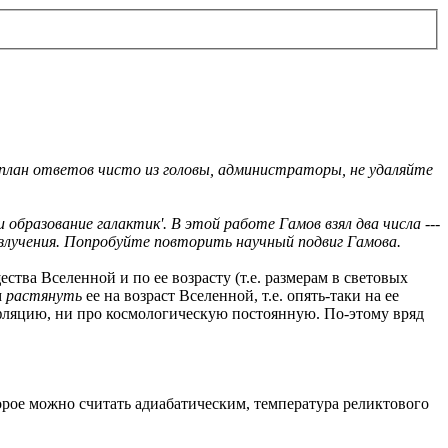
 план ответов чисто из головы, администраторы, не удаляйте
 образование галактик'. В этой работе Гамов взял два числа ---
излучения. Попробуйте повторить научный подвиг Гамова.
тва Вселенной и по ее возрасту (т.е. размерам в световых
м
растянуть
ее на возраст Вселенной, т.е. опять-таки на ее
нфляцию, ни про космологическую постоянную. По-этому вряд
орое можно считать адиабатическим, температура реликтового