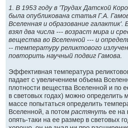
1. В 1953 году в 'Трудах Датской Кор
была опубликована статья Г.А. Гам
Вселенная и образование галактик'.
взял два числа --- возраст мира и с
вещества во Вселенной --- и определ
-- температуру реликтового излуче
повторить научный подвиг Гамова.
Эффективная температура реликтовог
падает с увеличением объема Вселен
плотности вещества Вселенной и по ее
в световых годах) можно определить 
массе попытаться определить темпер
Вселенной, а потом
растянуть
ее на 
опять-таки на ее размер в световых г
хорошо, он не знал ни про расширен