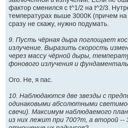
фактор сменился с t^1/2 на t^2/3. Нут
температурах выше 3000К (причем на п
сразу не скажу, нужно подумать.
9. Пусть чёрная дыра поглощает ко
излучение. Выразить скорость изме
через массу чёрной дыры, температ
фонового излучения и фундаментал
Ого. Не, я пас.
10. Наблюдаются две звезды с пред
одинаковыми абсолютными светимо
свечи). Максимум наблюдаемого план
из них лежит при 700?m, а второй --
отношение их радиусов?