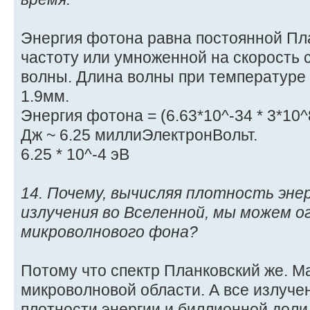
Энергия фотона равна постоянной Пл
частоту или умноженной на скорость 
волны. Длина волны при температуре 
1.9мм.
Энергия фотона = (6.63*10^-34 * 3*10^8
Дж ~ 6.25 миллиЭлектронВольт.
6.25 * 10^-4 эВ
14. Почему, вычисляя плотность эн
излучения во Вселенной, мы можем 
микроволнового фона?
Потому что спектр Планковский же. Ма
микроволновой области. А все излучен
плотности энергии и биллионной доли