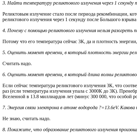
3. Найти температуру реликтового излучения через 1 секунду п
Реликтовым излучение стало после периода рекомбинации, кото
реликтового излучения через 1 секунду после Большого взрыва
4. Почему с помощью реликтового излучения нельзя разогреть п
Потому что его температура сейчас 3К, да и плотность энергии
5. Оценить момент времени, в который плотность энергии рел
Считать надо.
6. Оценить момент времени, в который длина волны реликтовог
Если сейчас температура реликтового излучения 3К, что соотв
раз (если температура излучения упала с 3000К до 3К). Прен
Вселенной в 13.8 миллиардов лет (минус 300 000, что особой р
7. Энергия связи электрона в атоме водорода ?=13.6eV. Како
Не знаю, считать надо.
8. Покажите, что образование реликтового излучения произош