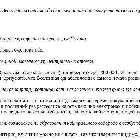
ая движением солнечной системы относительно реликтового изл
ванные вращением Земли вокруг Солнца.
альше тоже пока пас.
ованной плазмы к газу нейтральных атомов.
, как уже отмечалось выше) и примерно через 300 000 лет после
и допускать, что Вселенная адиабатически с самого начала расш
ния (decoupling) фотонов (длина свободного пробега фотонов бо
али соединяться в атомы и продолжался все время, покуда прису
 в последний раз рассеялись на остывающих электронах и побеж
последнего рассеивания) даже не знаю с какой стороны подойти
есть возможность образования нейтрального водорода в возбуж
йтерия, ну, литий можно не считать. Так что изменится видимо. Н