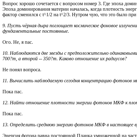
Вопрос хорошо сочетается с вопросом номер 3. Где эпоха доми
Эпоха доминирования материи началась, когда плотность энерг
фактор сменился с t^1/2 на t^2/3. Нутром чую, что это было пр
9. Пусть чёрная дыра поглощает космическое фоновое излучени
фундаментальные постоянные.
Ого. Не, я пас.
10. Наблюдаются две звезды с предположительно одинаковыми
700?m, а второй -- 350?m. Каково отношение их радиусов?
Не понял вопроса.
11. Вычислить наблюдаемую сегодня концентрацию фотонов мик
Пока пас.
12. Найти отношение плотности энергии фотонов МКФ к плот
Пока пас.
13. Определить среднюю энергию фотонов МКФ в настоящее в
Энергия фотона равна постоянной Планка умноженной на часто