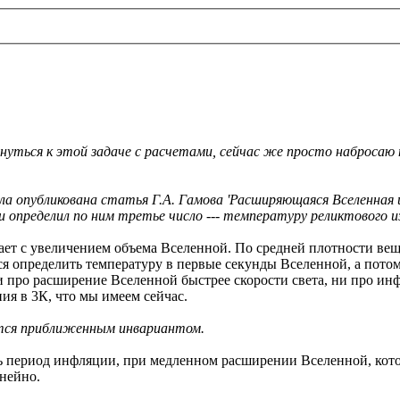
рнуться к этой задаче с расчетами, сейчас же просто набросаю
ыла опубликована статья Г.А. Гамова 'Расширяющаяся Вселенная и
и определил по ним третье число --- температуру реликтового 
т с увеличением объема Вселенной. По средней плотности вещес
ся определить температуру в первые секунды Вселенной, а пото
ни про расширение Вселенной быстрее скорости света, ни про и
ния в 3К, что мы имеем сейчас.
яется приближенным инвариантом.
ть период инфляции, при медленном расширении Вселенной, кот
инейно.