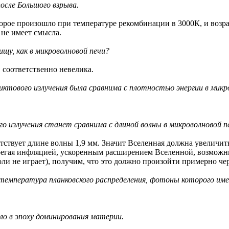
осле Большого взрыва.
рое произошло при температуре рекомбинации в 3000К, и возрас
 не имеет смысла.
ищу, как в микроволновой печи?
, соответственно невелика.
иктового излучения была сравнима с плотностью энергии в микр
о излучения станет сравнима с длиной волны в микроволновой п
етствует длине волны 1,9 мм. Значит Вселенная должна увеличит
ебрегая инфляцией, ускоренным расширением Вселенной, возмож
оли не играет), получим, что это должно произойти примерно чер
ва температура планковского распределения, фотоны которого и
ло в эпоху доминирования материи.