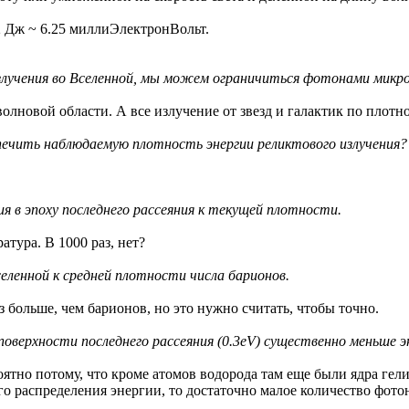
22 Дж ~ 6.25 миллиЭлектронВольт.
излучения во Вселенной, мы можем ограничиться фотонами микр
олновой области. А все излучение от звезд и галактик по плот
печить наблюдаемую плотность энергии реликтового излучения?
я в эпоху последнего рассеяния к текущей плотности.
атура. В 1000 раз, нет?
ленной к средней плотности числа барионов.
 больше, чем барионов, но это нужно считать, чтобы точно.
верхности последнего рассеяния (0.3eV) существенно меньше эн
оятно потому, что кроме атомов водорода там еще были ядра гел
го распределения энергии, то достаточно малое количество фото