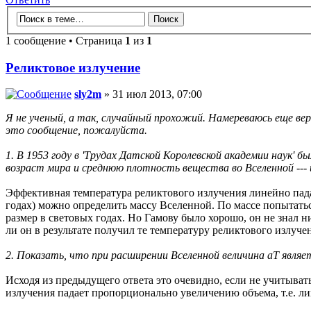
1 сообщение • Страница
1
из
1
Реликтовое излучение
sly2m
» 31 июл 2013, 07:00
Я не ученый, а так, случайный прохожий. Намереваюсь еще ве
это сообщение, пожалуйста.
1. В 1953 году в 'Трудах Датской Королевской академии наук' б
возраст мира и среднюю плотность вещества во Вселенной --- 
Эффективная температура реликтового излучения линейно падае
годах) можно определить массу Вселенной. По массе попытать
размер в световых годах. Но Гамову было хорошо, он не знал 
ли он в результате получил те температуру реликтового излуче
2. Показать, что при расширении Вселенной величина aT явл
Исходя из предыдущего ответа это очевидно, если не учитыва
излучения падает пропорционально увеличению объема, т.е. л