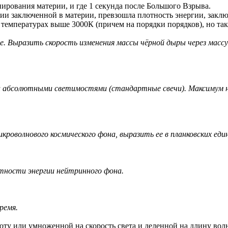
нирования материи, и где 1 секунда после Большого Взрыва.
ии заключенной в материи, превзошла плотность энергии, заклю
и температурах выше 3000К (причем на порядки порядков), но так
е. Выразить скорость изменения массы чёрной дыры через массу
 абсолютными светимостями (стандартные свечи). Максимум на
роволнового космического фона, выразить ее в планковских еди
ности энергии нейтринного фона.
ремя.
ту или умноженной на скорость света и деленной на длину вол