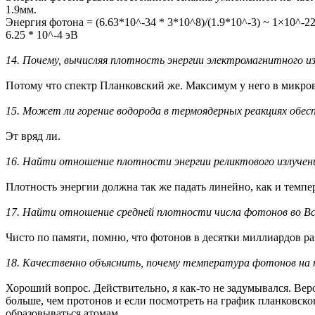
1.9мм.
Энергия фотона = (6.63*10^-34 * 3*10^8)/(1.9*10^-3) ~ 1×10^-
6.25 * 10^-4 эВ
14. Почему, вычисляя плотность энергии электромагнитного 
Потому что спектр Планковский же. Максимум у него в микров
15. Может ли горение водорода в термоядерных реакциях обес
Эт вряд ли.
16. Найти отношение плотности энергии реликтового излучени
Плотность энергии должна так же падать линейно, как и темпер
17. Найти отношение средней плотности числа фотонов во Все
Чисто по памяти, помню, что фотонов в десятки миллиардов раз
18. Качественно объяснить, почему температура фотонов на по
Хороший вопрос. Действительно, я как-то не задумывался. Вер
больше, чем протонов и если посмотреть на график планковско
образовываться атомам.