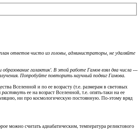
 план ответов чисто из головы, администраторы, не удаляйте
 образование галактик'. В этой работе Гамов взял два числа ---
излучения. Попробуйте повторить научный подвиг Гамова.
тва Вселенной и по ее возрасту (т.е. размерам в световых
м
растянуть
ее на возраст Вселенной, т.е. опять-таки на ее
нфляцию, ни про космологическую постоянную. По-этому вряд
орое можно считать адиабатическим, температура реликтового