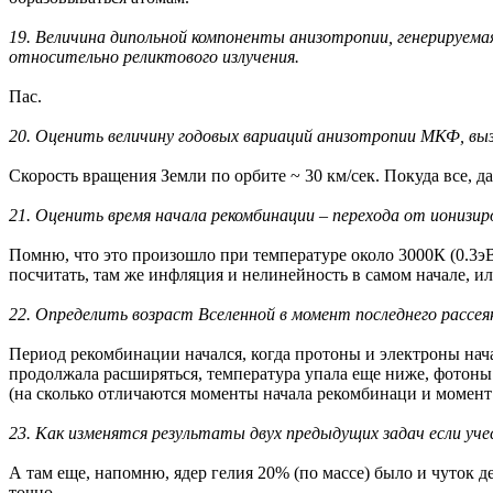
19. Величина дипольной компоненты анизотропии, генерируем
относительно реликтового излучения.
Пас.
20. Оценить величину годовых вариаций анизотропии МКФ, выз
Скорость вращения Земли по орбите ~ 30 км/сек. Покуда все, д
21. Оценить время начала рекомбинации – перехода от ионизир
Помню, что это произошло при температуре около 3000К (0.3эВ
посчитать, там же инфляция и нелинейность в самом начале, ил
22. Определить возраст Вселенной в момент последнего рассея
Период рекомбинации начался, когда протоны и электроны нач
продолжала расширяться, температура упала еще ниже, фотоны
(на сколько отличаются моменты начала рекомбинаци и момент 
23. Как изменятся результаты двух предыдущих задач если уч
А там еще, напомню, ядер гелия 20% (по массе) было и чуток де
точно.