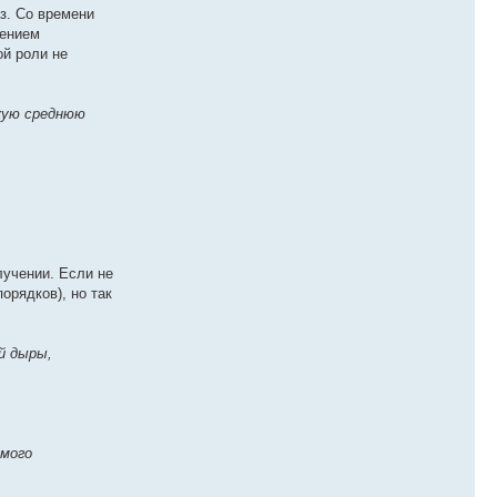
з. Со времени
рением
ой роли не
акую среднюю
лучении. Если не
орядков), но так
й дыры,
емого