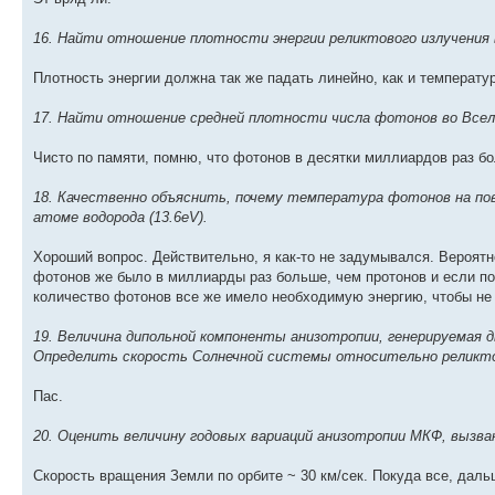
16. Найти отношение плотности энергии реликтового излучения 
Плотность энергии должна так же падать линейно, как и температур
17. Найти отношение средней плотности числа фотонов во Вселе
Чисто по памяти, помню, что фотонов в десятки миллиардов раз бол
18. Качественно объяснить, почему температура фотонов на пов
атоме водорода (13.6eV).
Хороший вопрос. Действительно, я как-то не задумывался. Вероятн
фотонов же было в миллиарды раз больше, чем протонов и если по
количество фотонов все же имело необходимую энергию, чтобы не
19. Величина дипольной компоненты анизотропии, генерируемая 
Определить скорость Солнечной системы относительно реликто
Пас.
20. Оценить величину годовых вариаций анизотропии МКФ, вызва
Скорость вращения Земли по орбите ~ 30 км/сек. Покуда все, даль