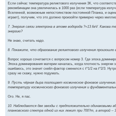
Если сейчас температура реликтового излучения 3К, что соответст
рекомбинации она увеличилась в 1000 раз (если температура излу
Вселенной, возможным непостоянством постоянной Планка, и оценив
играет), получим, что это должно произойти примерно через миллиа
7. Энергия связи электрона в атоме водорода ?=13.6eV. Какова
энергию?
Не знаю, считать надо.
8. Покажите, что образование реликтового излучения произошло 
Вопрос хорошо сочетается с вопросом номер 3. Где эпоха доминиро
Эпоха доминирования материи началась, когда плотность энергии з
ошибаюсь, это значит скейл-фактор сменился с t^1/2 на t^2/3. Нут
сразу не скажу, нужно подумать.
9. Пусть чёрная дыра поглощает космическое фоновое излучение
температуру космического фонового излучения и фундаменталь
Ого. Не, я пас.
10. Наблюдаются две звезды с предположительно одинаковыми 
планковского спектра одной из них лежит при 700?m, а второй --