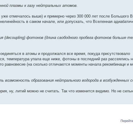
анной плазмы к газу нейтральных атомов.
к уже отмечалось выше) и примерно через 300 000 лет после Большого В
нелинейность в самом начале, или допускать, что Вселенная адиабатич
я (decoupling) фотонов (длина свободного пробега фотонов больше т
соединяться в атомы и продолжался все время, покуда присутствовало
ся, температура упала еще ниже, фотоны в последний раз рассеялись 
то равновесие (на сколько отличаются моменты начала рекомбинаци и 
ть возможность образования нейтрального водорода в возбужденных 
ия, ну, литий можно не считать. Так что изменится видимо. Но не сильн
Перейти