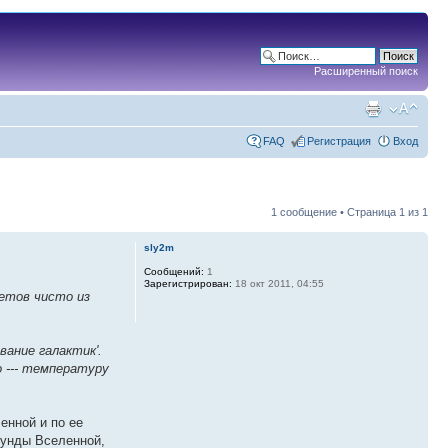
Расширенный поиск
FAQ
Регистрация
Вход
1 сообщение • Страница
1
из
1
sly2m
Сообщений:
1
Зарегистрирован:
18 окт 2011, 04:55
ветов чисто из
вание галактик'.
о --- температуру
енной и по ее
кунды Вселенной,