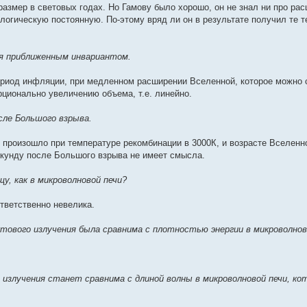
е размер в световых годах. Но Гамову было хорошо, он не знал ни про ра
логическую постоянную. По-этому вряд ли он в результате получил те 
ся приближенным инвариантом.
ериод инфляции, при медленном расширении Вселенной, которое можно 
рционально увеличению объема, т.е. линейно.
сле Большого взрыва.
 произошло при температуре рекомбинации в 3000К, и возрасте Вселенн
секунду после Большого взрыва не имеет смысла.
у, как в микроволновой печи?
ответственно невелика.
тового излучения была сравнима с плотностью энергии в микроволнов
излучения станет сравнима с длиной волны в микроволновой печи, ко