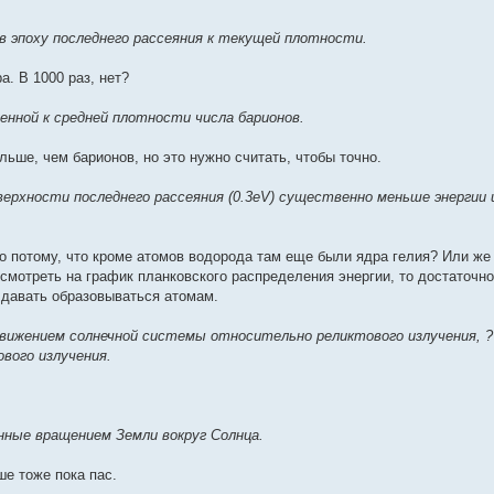
в эпоху последнего рассеяния к текущей плотности.
а. В 1000 раз, нет?
нной к средней плотности числа барионов.
ьше, чем барионов, но это нужно считать, чтобы точно.
ерхности последнего рассеяния (0.3eV) существенно меньше энергии 
о потому, что кроме атомов водорода там еще были ядра гелия? Или же 
смотреть на график планковского распределения энергии, то достаточн
 давать образовываться атомам.
движением солнечной системы относительно реликтового излучения, 
вого излучения.
нные вращением Земли вокруг Солнца.
ше тоже пока пас.