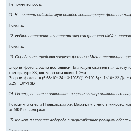
Не понял вопроса.
11. Вычислить наблюдаемую сегодня концентрацию фотонов микро
Пока пас.
12. Найти отношение плотности энергии фотонов МКФ к плотно
Пока пас.
13. Определить среднюю энергию фотонов МКФ в настоящее вре
Энергия фотона равна постоянной Планка умноженной на частоту и
температуре 3К, как мы знаем около 1.9мм.
Энергия фотона = (6.63*10^-34 * 3*10^8)/(1.9*10^-3) ~ 1×10^-22 Дж 
6.25 * 10^-4 эВ
14. Почему, вычисляя плотность энергии электромагнитного изл
Потому что спектр Планковский же. Максимум у него в микроволнов
от МКФ не содержит.
15. Может ли горение водорода в термоядерных реакциях обеспе
Эт вряд ли.