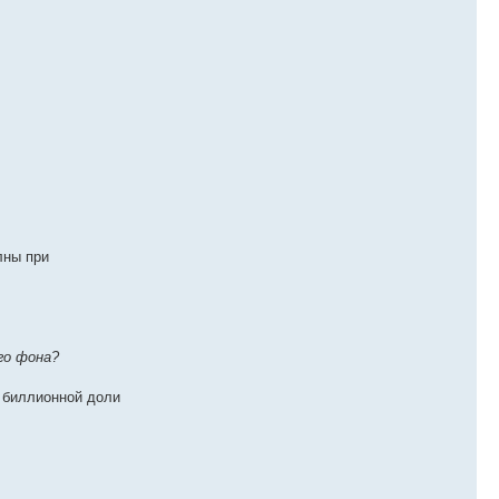
лны при
го фона?
и биллионной доли