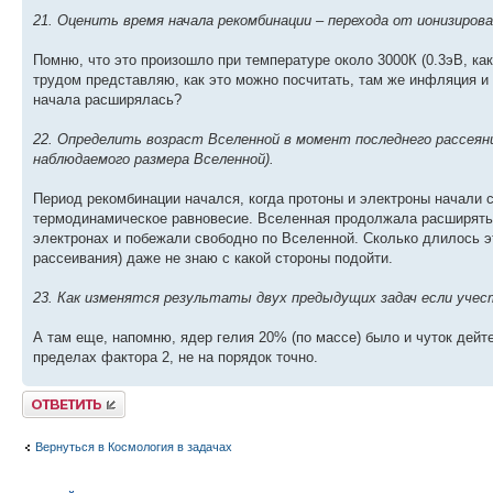
21. Оценить время начала рекомбинации – перехода от ионизиров
Помню, что это произошло при температуре около 3000К (0.3эВ, ка
трудом представляю, как это можно посчитать, там же инфляция и 
начала расширялась?
22. Определить возраст Вселенной в момент последнего рассеяни
наблюдаемого размера Вселенной).
Период рекомбинации начался, когда протоны и электроны начали 
термодинамическое равновесие. Вселенная продолжала расширять
электронах и побежали свободно по Вселенной. Сколько длилось э
рассеивания) даже не знаю с какой стороны подойти.
23. Как изменятся результаты двух предыдущих задач если учес
А там еще, напомню, ядер гелия 20% (по массе) было и чуток дейтер
пределах фактора 2, не на порядок точно.
Ответить
Вернуться в Космология в задачах