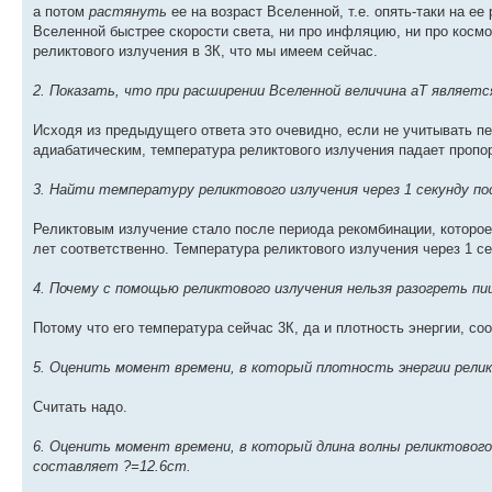
а потом
растянуть
ее на возраст Вселенной, т.е. опять-таки на е
Вселенной быстрее скорости света, ни про инфляцию, ни про космо
реликтового излучения в 3К, что мы имеем сейчас.
2. Показать, что при расширении Вселенной величина aT являет
Исходя из предыдущего ответа это очевидно, если не учитывать п
адиабатическим, температура реликтового излучения падает пропо
3. Найти температуру реликтового излучения через 1 секунду по
Реликтовым излучение стало после периода рекомбинации, которое
лет соответственно. Температура реликтового излучения через 1 
4. Почему с помощью реликтового излучения нельзя разогреть пищ
Потому что его температура сейчас 3К, да и плотность энергии, со
5. Оценить момент времени, в который плотность энергии релик
Считать надо.
6. Оценить момент времени, в который длина волны реликтового 
составляет ?=12.6cm.