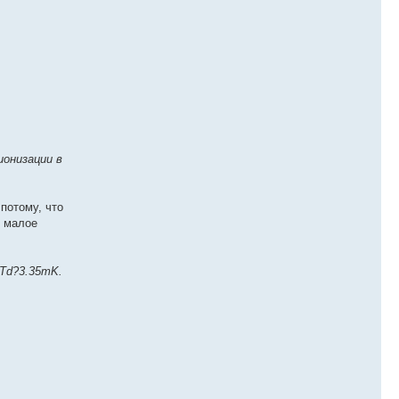
ионизации в
потому, что
о малое
?Td?3.35mK.