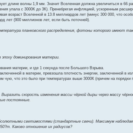
вует длине волны 1,9 мм. Значит Вселенная должна увеличиться в 66 ра
чения упала с 3000К до 3К). Пренебрегая инфляцией, ускоренным расши
ая возраст Вселенной в 13.8 миллиардов лет (минус 300 000, что особ
рд лет (900 миллионов лет, если быть поточней).
 температура планковского распределения, фотоны которого имеют т
в эпоху доминирования материи.
вания материи, и где 1 секунда после Большого Взрыва.
аключенной в материи, превзошла плотность энергии, заключенной в из
ром чую, что это было при температурах выше 3000К (причем на порядки п
. Выразить скорость изменения массы чёрной дыры через массу чёрно
ные постоянные.
абсолютными светимостями (стандартные свечи). Максимум наблюда
 350?m. Каково отношение их радиусов?