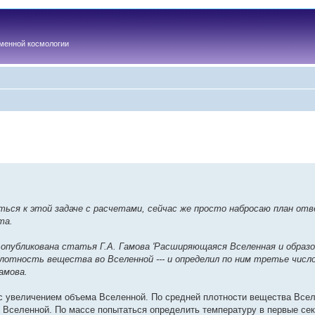
менной космологии
ться к этой задаче с расчетами, сейчас же просто набросаю план от
та.
а опубликована статья Г.А. Гамова 'Расширяющаяся Вселенная и образо
плотность вещества во Вселенной --- и определил по ним третье числ
амова.
с увеличением объема Вселенной. По средней плотности вещества Всел
су Вселенной. По массе попытаться определить температуру в первые се