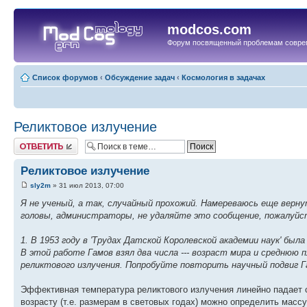
modcos.com
Форум посвященный проблемам совре
Список форумов
‹
Обсуждение задач
‹
Космология в задачах
Реликтовое излучение
Ответить
Реликтовое излучение
sly2m
» 31 июл 2013, 07:00
Я не ученый, а так, случайный прохожий. Намереваюсь еще верну
головы, администраторы, не удаляйте это сообщение, пожалуйс
1. В 1953 году в 'Трудах Датской Королевской академии наук' был
В этой работе Гамов взял два числа --- возраст мира и среднюю 
реликтового излучения. Попробуйте повторить научный подвиг Г
Эффективная температура реликтового излучения линейно падает 
возрасту (т.е. размерам в световых годах) можно определить мас