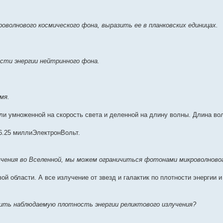
волнового космического фона, выразить ее в планковских единицах.
сти энергии нейтринного фона.
мя.
ли умноженной на скорость света и деленной на длину волны. Длина во
~ 6.25 миллиЭлектронВольт.
учения во Вселенной, мы можем ограничиться фотонами микроволново
ой области. А все излучение от звезд и галактик по плотности энергии 
чить наблюдаемую плотность энергии реликтового излучения?