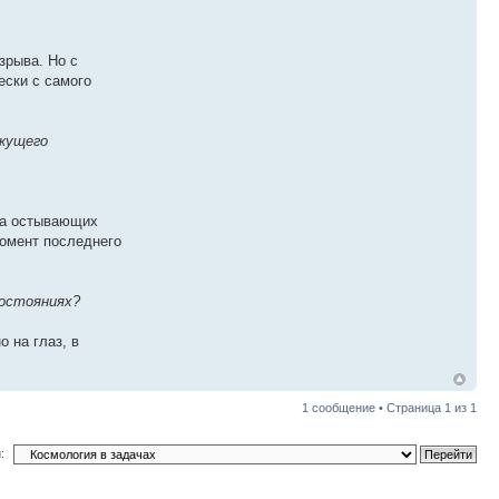
зрыва. Но с
ески с самого
екущего
на остывающих
момент последнего
состояниях?
о на глаз, в
1 сообщение • Страница
1
из
1
: