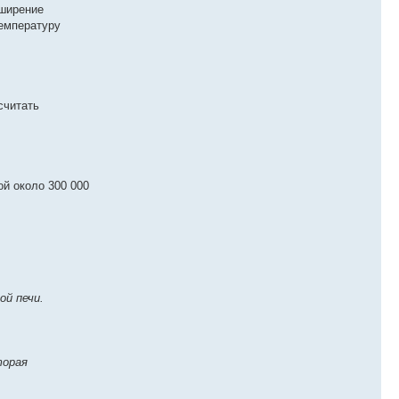
сширение
температуру
считать
ой около 300 000
ой печи.
торая