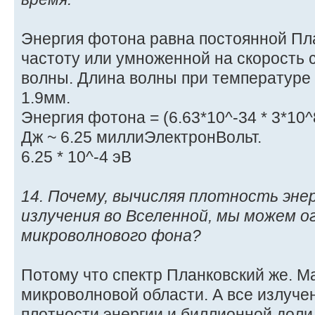
Энергия фотона равна постоянной Пл
частоту или умноженной на скорость 
волны. Длина волны при температуре 
1.9мм.
Энергия фотона = (6.63*10^-34 * 3*10^8
Дж ~ 6.25 миллиЭлектронВольт.
6.25 * 10^-4 эВ
14. Почему, вычисляя плотность эн
излучения во Вселенной, мы можем 
микроволнового фона?
Потому что спектр Планковский же. Ма
микроволновой области. А все излучен
плотности энергии и биллионной доли