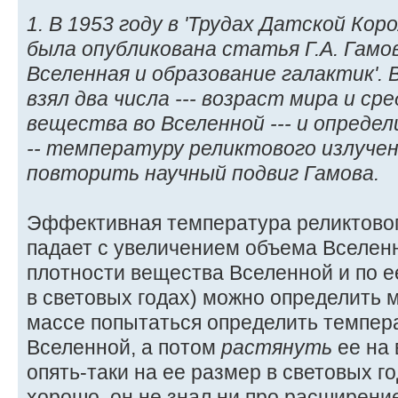
1. В 1953 году в 'Трудах Датской Кор
была опубликована статья Г.А. Гам
Вселенная и образование галактик'.
взял два числа --- возраст мира и с
вещества во Вселенной --- и определ
-- температуру реликтового излуче
повторить научный подвиг Гамова.
Эффективная температура реликтовог
падает с увеличением объема Вселен
плотности вещества Вселенной и по ее
в световых годах) можно определить 
массе попытаться определить темпер
Вселенной, а потом
растянуть
ее на 
опять-таки на ее размер в световых г
хорошо, он не знал ни про расширен