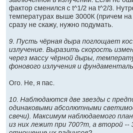
фактор сменился с t^1/2 на t^2/3. Нут
температурах выше 3000К (причем на п
сразу не скажу, нужно подумать.
9. Пусть чёрная дыра поглощает ко
излучение. Выразить скорость изме
через массу чёрной дыры, температ
фонового излучения и фундаментал
Ого. Не, я пас.
10. Наблюдаются две звезды с пред
одинаковыми абсолютными светимо
свечи). Максимум наблюдаемого план
из них лежит при 700?m, а второй --
отношение их радиусов?