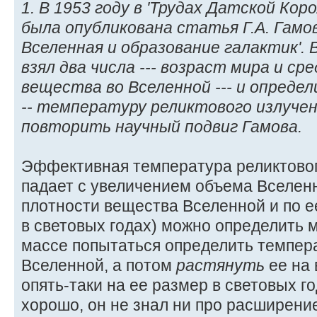
1. В 1953 году в 'Трудах Датской Кор
была опубликована статья Г.А. Гам
Вселенная и образование галактик'.
взял два числа --- возраст мира и с
вещества во Вселенной --- и определ
-- температуру реликтового излуче
повторить научный подвиг Гамова.
Эффективная температура реликтовог
падает с увеличением объема Вселен
плотности вещества Вселенной и по ее
в световых годах) можно определить 
массе попытаться определить темпер
Вселенной, а потом
растянуть
ее на 
опять-таки на ее размер в световых г
хорошо, он не знал ни про расширен