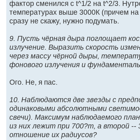
фактор сменился с t^1/2 на t^2/3. Нут
температурах выше 3000К (причем на п
сразу не скажу, нужно подумать.
9. Пусть чёрная дыра поглощает ко
излучение. Выразить скорость изме
через массу чёрной дыры, температ
фонового излучения и фундаментал
Ого. Не, я пас.
10. Наблюдаются две звезды с пред
одинаковыми абсолютными светимо
свечи). Максимум наблюдаемого план
из них лежит при 700?m, а второй --
отношение их радиусов?