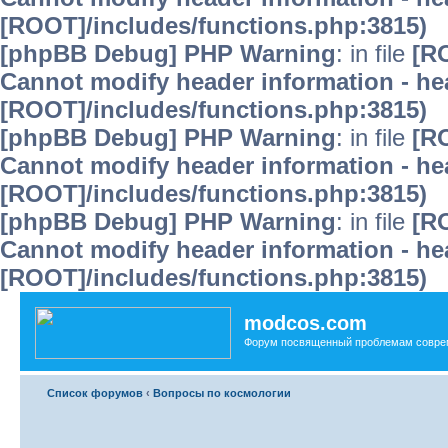
[ROOT]/includes/functions.php:3815)
[phpBB Debug] PHP Warning
: in file
[R
Cannot modify header information - hea
[ROOT]/includes/functions.php:3815)
[phpBB Debug] PHP Warning
: in file
[R
Cannot modify header information - hea
[ROOT]/includes/functions.php:3815)
[phpBB Debug] PHP Warning
: in file
[R
Cannot modify header information - hea
[ROOT]/includes/functions.php:3815)
modcos.com
Форум посвященный проблемам совре
Список форумов
‹
Вопросы по космологии