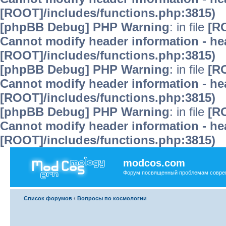
[ROOT]/includes/functions.php:3815)
[phpBB Debug] PHP Warning
: in file
[R
Cannot modify header information - hea
[ROOT]/includes/functions.php:3815)
[phpBB Debug] PHP Warning
: in file
[R
Cannot modify header information - hea
[ROOT]/includes/functions.php:3815)
[phpBB Debug] PHP Warning
: in file
[R
Cannot modify header information - hea
[ROOT]/includes/functions.php:3815)
modcos.com
Форум посвященный проблемам совре
Список форумов
‹
Вопросы по космологии