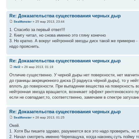
Re: Доказательства существования черных дыр
SeaMonster
» 25 мар 2013, 23:44
1. Спасибо за первый ответ!!!
2. Книгу читал, но снова именно это гляну конечно
3. Но кратко. А вокруг нейтронной звезды диск такой же примерно -
надо прояснить.
Re: Доказательства существования черных дыр
Hel2
» 26 мар 2013, 01:19
Отличие существенно. У черной дыры нет поверхности, нет магнитн
до границы аккреционного диска (3 радиуса чёрной дыры), то у не
вплоть до поверхности. При выпадении вещества на поверхность во
нейтронная звезда вращается, возникает эффект рентгеновского пу
если не совпадает,то, соответственно, замечаем в спектре затухан
Re: Доказательства существования черных дыр
SeaMonster
» 26 мар 2013, 01:25
Окей.
1. Хотя Вы пишите здраво, разумеется все это надо проверить, но 
2. Начал смотреть именно Черепащука, когда наконец суть пойму то