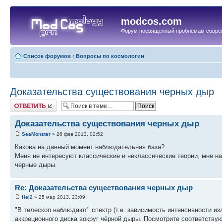
modcos.com
Форум посвященный проблемам совре
Список форумов
‹
Вопросы по космологии
Доказательства существования черных дыр
Ответить
Доказательства существования черных дыр
SeaMonster
» 26 фев 2013, 02:52
Какова на данный момент наблюдательная база?
Меня не интересуют классические и неклассические теории, мне на
черные дыры.
Re: Доказательства существования черных дыр
Hel2
» 25 мар 2013, 23:09
"В телескоп наблюдают" спектр (т.е. зависимость интенсивности и
аккреционного диска вокруг чёрной дыры. Посмотрите соответству