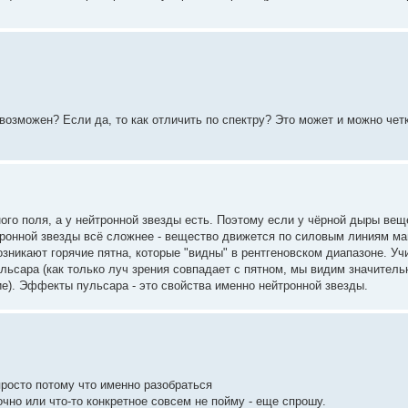
 возможен? Если да, то как отличить по спектру? Это может и можно четк
ого поля, а у нейтронной звезды есть. Поэтому если у чёрной дыры вещ
йтронной звезды всё сложнее - вещество движется по силовым линиям ма
зникают горячие пятна, которые "видны" в рентгеновском диапазоне. Уч
льсара (как только луч зрения совпадает с пятном, мы видим значительн
ие). Эффекты пульсара - это свойства именно нейтронной звезды.
просто потому что именно разобраться
чно или что-то конкретное совсем не пойму - еще спрошу.