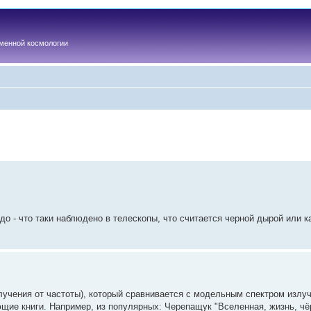
менной космологии
до - что таки наблюдено в телескопы, что считается черной дырой или 
злучения от частоты), который сравнивается с модельным спектром излу
ющие книги. Например, из популярных: Черепащук "Вселенная, жизнь, чё