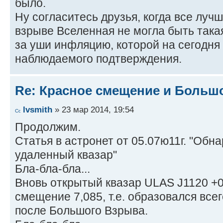
было.
Ну согласитесь друзья, когда все луч
взрыве Вселенная не могла быть така
за уши инфляцию, которой на сегодня 
наблюдаемого подтверждения.
Re: Красное смещение и Больш
lvsmith
» 23 мар 2014, 19:54
Продолжим.
Статья в астронет от 05.07ю11г. "Обн
удаленный квазар"
Бла-бла-бла...
Вновь открытый квазар ULAS J1120 +0
смещение 7,085, т.е. образовался все
после Большого Взрыва.