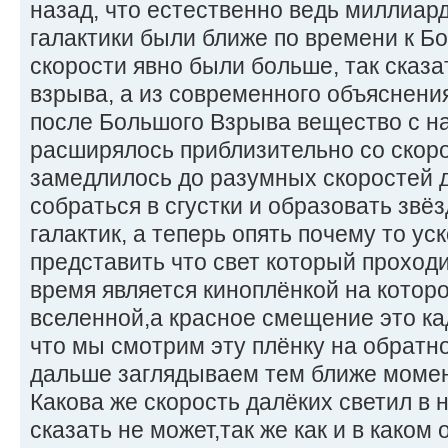
назад, что естественно ведь миллиард
галактики были ближе по времени к Б
скорости явно были больше, так сказа
взрыва, а из современного объяснения
после Большого Взрыва вещество с н
расширялось приблизительно со скор
замедлилось до разумных скоростей 
собраться в сгустки и образовать звёз
галактик, а теперь опять почему то ус
представить что свет который проход
время является киноплёнкой на котор
вселенной,а красное смещение это ка
что мы смотрим эту плёнку на обратно
дальше заглядываем тем ближе момен
Какова же скорость далёких светил в
сказать не может,так же как и в каком