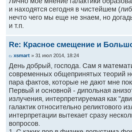
Лично мое мнение галактики образовал
и находятся сегодня в чистейшем (либ
нечто чего мы еще не знаем, но дога
и т.п.
Re: Красное смещение и Больш
xsmart
» 31 июл 2014, 18:24
День добрый, господа. Сам я матема
современных общепринятых теорий не 
пара фактов, которые не дают мне пок
Первый и основной - дипольная анизо
излучения, интерпретируемая как "дв
галактик относительно реликтового из
интерпретации вытекает сразу неско
вопросов.
1. С каких пор в физике допустима ф