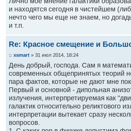
Лично мое мнение галактики образовал
и находятся сегодня в чистейшем (либ
нечто чего мы еще не знаем, но дога
и т.п.
Re: Красное смещение и Больш
xsmart
» 31 июл 2014, 18:24
День добрый, господа. Сам я матема
современных общепринятых теорий не 
пара фактов, которые не дают мне пок
Первый и основной - дипольная анизо
излучения, интерпретируемая как "дв
галактик относительно реликтового из
интерпретации вытекает сразу неско
вопросов.
1. С каких пор в физике допустима ф