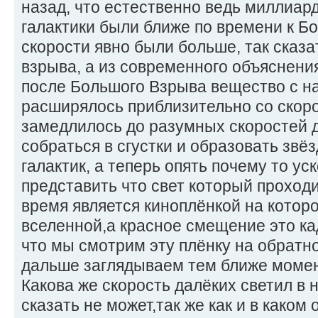
назад, что естественно ведь миллиард
галактики были ближе по времени к Б
скорости явно были больше, так сказа
взрыва, а из современного объяснения
после Большого Взрыва вещество с н
расширялось приблизительно со скор
замедлилось до разумных скоростей 
собраться в сгустки и образовать звёз
галактик, а теперь опять почему то ус
представить что свет который проход
время является киноплёнкой на котор
вселенной,а красное смещение это ка
что мы смотрим эту плёнку на обратно
дальше заглядываем тем ближе момен
Какова же скорость далёких светил в
сказать не может,так же как и в каком