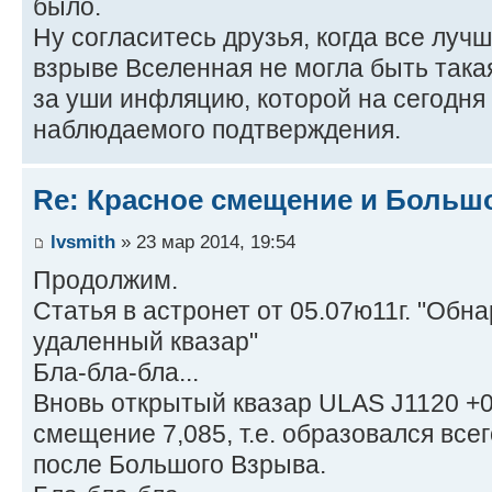
было.
Ну согласитесь друзья, когда все луч
взрыве Вселенная не могла быть така
за уши инфляцию, которой на сегодня 
наблюдаемого подтверждения.
Re: Красное смещение и Больш
lvsmith
» 23 мар 2014, 19:54
Продолжим.
Статья в астронет от 05.07ю11г. "Обн
удаленный квазар"
Бла-бла-бла...
Вновь открытый квазар ULAS J1120 +0
смещение 7,085, т.е. образовался все
после Большого Взрыва.