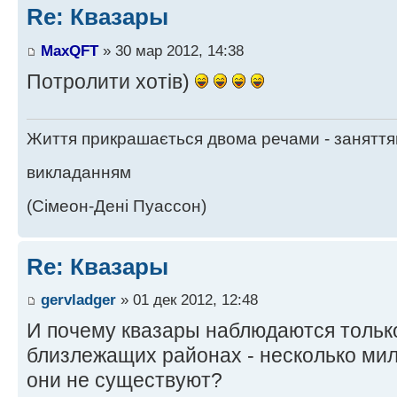
Re: Квазары
MaxQFT
» 30 мар 2012, 14:38
Потролити хотів)
Життя прикрашається двома речами - заняття
викладанням
(Сімеон-Дені Пуассон)
Re: Квазары
gervladger
» 01 дек 2012, 12:48
И почему квазары наблюдаются только
близлежащих районах - несколько мил
они не существуют?