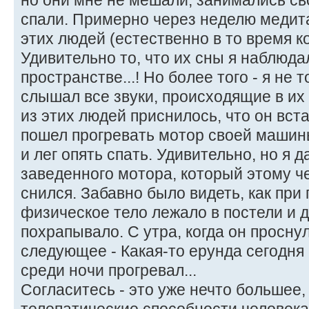
но они мне не мешали, занимались св
спали. Примерно через неделю медита
этих людей (естественно в то время ко
Удивительно то, что их сны я наблюд
пространстве...! Но более того - я не 
слышал все звуки, происходящие в их 
из этих людей приснилось, что он вста
пошел прогревать мотор своей машины
и лег опять спать. Удивительно, но я 
заведенного мотора, который этому ч
снился. Забавно было видеть, как при
физическое тело лежало в постели и 
похрапывало. С утра, когда он просну
следующее - Какая-то ерунда сегодня
среди ночи прогревал...
Согласитесь - это уже нечто большее