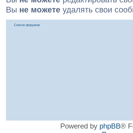
Вы
не можете
удалять свои соо
Список форумов
Powered by
phpBB
® F