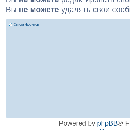
Вы
не можете
удалять свои соо
Список форумов
Powered by
phpBB
® F