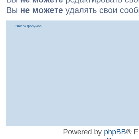
Вы
не можете
удалять свои соо
Список форумов
Powered by
phpBB
® F