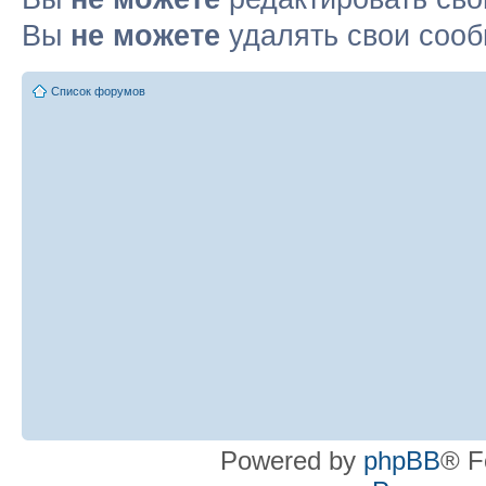
Вы
не можете
удалять свои соо
Список форумов
Powered by
phpBB
® F