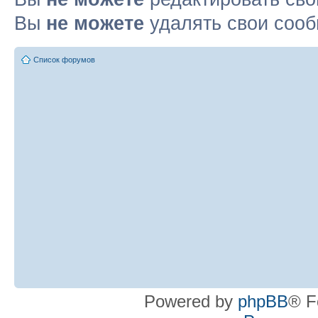
Вы
не можете
удалять свои соо
Список форумов
Powered by
phpBB
® F