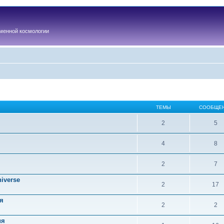
менной космологии
ТЕМЫ
СООБЩЕ
2
5
4
8
2
7
iverse
2
17
я
2
2
ия