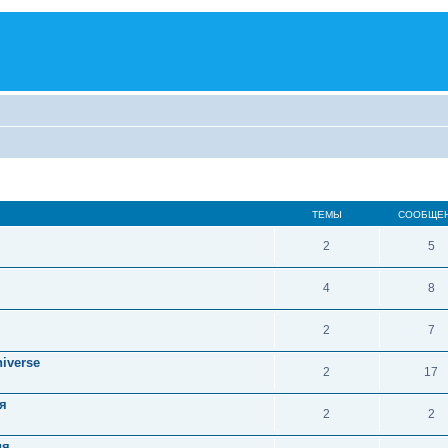
ТЕМЫ
СООБЩЕ
2
5
4
8
2
7
iverse
2
17
я
2
2
ия