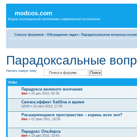
modcos.com
Форум посвященный проблемам современной космологии
Список форумов
‹
Обсуждение задач
‹
Парадоксальные вопросы косм
Парадоксальные вопр
Начать новую тему
ТЕМЫ
Парадокса великого молчания
den
» 25 дек 2010, 00:35
Связка:эффект Хаббла и время
LEXX
» 22 июл 2013, 17:05
Расширяющееся пространство – корень всех зол?
den
» 01 фев 2011, 18:50
Парадокс Ольберса
den
» 23 дек 2010, 23:43