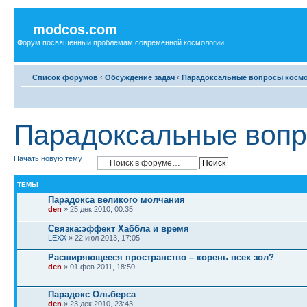
modcos.com
Форум посвященный проблемам современной космологии
Список форумов
‹
Обсуждение задач
‹
Парадоксальные вопросы косм
Парадоксальные вопр
Начать новую тему
ТЕМЫ
Парадокса великого молчания
den
» 25 дек 2010, 00:35
Связка:эффект Хаббла и время
LEXX
» 22 июл 2013, 17:05
Расширяющееся пространство – корень всех зол?
den
» 01 фев 2011, 18:50
Парадокс Ольберса
den
» 23 дек 2010, 23:43