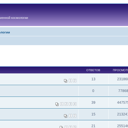
менной космологии
ологии
ОТВЕТОВ
ПРОСМОТ
13
23186
1
2
0
7786
39
44757
1
2
3
4
15
21324
1
2
21
25514
1
2
3