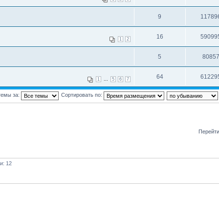
9
11789
16
59099
1
2
5
8085
64
61229
...
1
5
6
7
темы за:
Сортировать по:
Перейти
и: 12