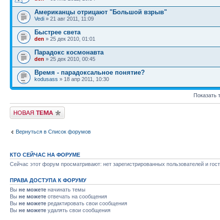
Американцы отрицают "Большой взрыв"
Vedi
» 21 авг 2011, 11:09
Быстрее света
den
» 25 дек 2010, 01:01
Парадокс космонавта
den
» 25 дек 2010, 00:45
Время - парадоксальное понятие?
kodusass
» 18 апр 2011, 10:30
Показать 
Начать новую тему
Вернуться в Список форумов
КТО СЕЙЧАС НА ФОРУМЕ
Сейчас этот форум просматривают: нет зарегистрированных пользователей и гост
ПРАВА ДОСТУПА К ФОРУМУ
Вы
не можете
начинать темы
Вы
не можете
отвечать на сообщения
Вы
не можете
редактировать свои сообщения
Вы
не можете
удалять свои сообщения