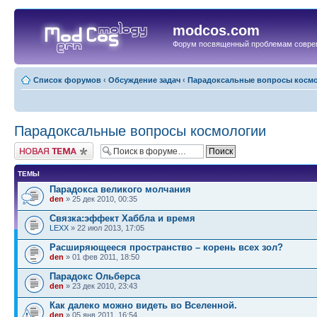
modcos.com
Форум посвященный проблемам совре
Список форумов
‹
Обсуждение задач
‹
Парадоксальные вопросы косм
Парадоксальные вопросы космологии
Начать новую тему
ТЕМЫ
Парадокса великого молчания
den
» 25 дек 2010, 00:35
Связка:эффект Хаббла и время
LEXX
» 22 июл 2013, 17:05
Расширяющееся пространство – корень всех зол?
den
» 01 фев 2011, 18:50
Парадокс Ольберса
den
» 23 дек 2010, 23:43
Как далеко можно видеть во Вселенной.
den
» 05 янв 2011, 16:54