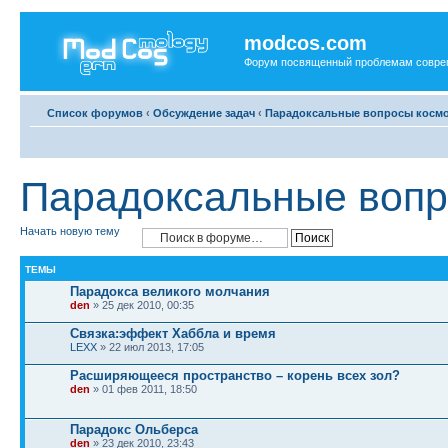
modcos.com
Форум посвященный проблемам совре
Список форумов
‹
Обсуждение задач
‹
Парадоксальные вопросы косм
Парадоксальные вопр
Начать новую тему
ТЕМЫ
Парадокса великого молчания
den
» 25 дек 2010, 00:35
Связка:эффект Хаббла и время
LEXX
» 22 июл 2013, 17:05
Расширяющееся пространство – корень всех зол?
den
» 01 фев 2011, 18:50
Парадокс Ольберса
den
» 23 дек 2010, 23:43