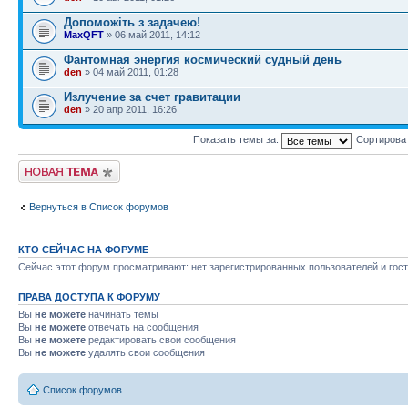
Допоможіть з задачею!
MaxQFT
» 06 май 2011, 14:12
Фантомная энергия космический судный день
den
» 04 май 2011, 01:28
Излучение за счет гравитации
den
» 20 апр 2011, 16:26
Показать темы за:
Сортирова
Начать новую тему
Вернуться в Список форумов
КТО СЕЙЧАС НА ФОРУМЕ
Сейчас этот форум просматривают: нет зарегистрированных пользователей и гост
ПРАВА ДОСТУПА К ФОРУМУ
Вы
не можете
начинать темы
Вы
не можете
отвечать на сообщения
Вы
не можете
редактировать свои сообщения
Вы
не можете
удалять свои сообщения
Список форумов