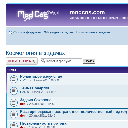
modcos.com
Форум посвященный проблемам совре
Список форумов
‹
Обсуждение задач
‹
Космология в задачах
Космология в задачах
Начать новую тему
ТЕМЫ
Реликтовое излучение
sly2m
» 31 июл 2013, 07:00
Тёмная энергия
Hel2
» 07 фев 2013, 00:35
Задача Сахарова
den
» 20 апр 2011, 15:50
Расширяющееся пространство - количественный подход
den
» 26 апр 2011, 22:45
Нестабильность протона
den
» 10 авг 2011, 01:26