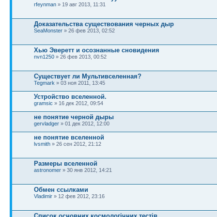
rfeynman
» 19 авг 2013, 11:31
Доказательства существования черных дыр
SeaMonster
» 26 фев 2013, 02:52
Хью Эверетт и осознанные сновидения
nvn1250
» 26 фев 2013, 00:52
Существует ли Мультивселенная?
Tegmark
» 03 ноя 2011, 13:45
Устройство вселенной.
gramsic
» 16 дек 2012, 09:54
не понятие черной дыры
gervladger
» 01 дек 2012, 12:00
не понятие вселенной
lvsmith
» 26 сен 2012, 21:12
Размеры вселенной
astronomer
» 30 янв 2012, 14:21
Обмен ссылками
Vladimir
» 12 фев 2012, 23:16
Список основних космологічних тестів