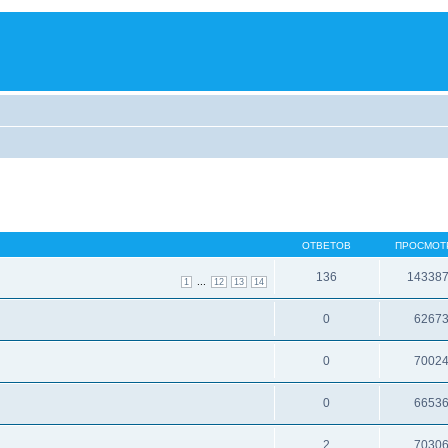
ОТВЕТОВ
ПРОСМОТ
136
14338
...
1
12
13
14
0
6267
0
7002
0
6653
2
7030