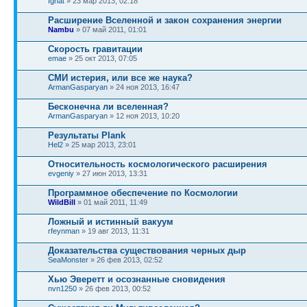
Ignat
» 23 мар 2013, 02:18
Расширение Вселенной и закон сохранения энергии
Nambu
» 07 май 2011, 01:01
Скорость гравитации
emae
» 25 окт 2013, 07:05
СМИ истерия, или все же наука?
ArmanGasparyan
» 24 ноя 2013, 16:47
Бесконечна ли вселенная?
ArmanGasparyan
» 12 ноя 2013, 10:20
Результаты Plank
Hel2
» 25 мар 2013, 23:01
Относительность космологического расширения
evgeniy
» 27 июн 2013, 13:31
Программное обеспечение по Космологии
WildBill
» 01 май 2011, 11:49
Ложный и истинный вакуум
rfeynman
» 19 авг 2013, 11:31
Доказательства существования черных дыр
SeaMonster
» 26 фев 2013, 02:52
Хью Эверетт и осознанные сновидения
nvn1250
» 26 фев 2013, 00:52