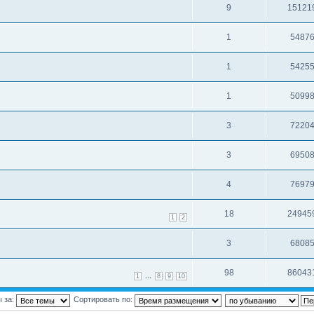
9
15121
1
5487
1
5425
1
5099
3
7220
3
6950
4
7697
18
24945
1
2
3
6808
98
86043
...
1
8
9
10
 за:
Сортировать по: