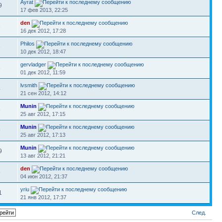
Ayrat
9
17 фев 2013, 22:25
den
6
16 дек 2012, 17:28
Philos
5
10 дек 2012, 18:47
gervladger
8
01 дек 2012, 11:59
lvsmith
4
21 сен 2012, 14:12
Munin
8
25 авг 2012, 17:15
Munin
9
25 авг 2012, 17:13
Munin
9
13 авг 2012, 21:21
den
5
04 июн 2012, 21:37
yriu
1
21 янв 2012, 17:37
След.