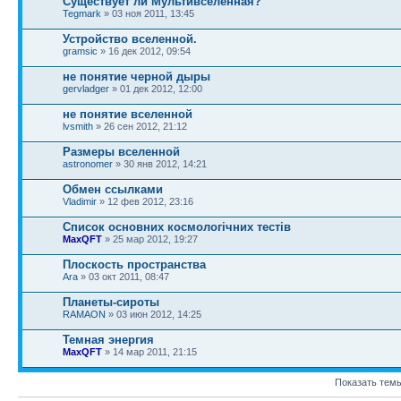
Существует ли Мультивселенная?
Tegmark
» 03 ноя 2011, 13:45
Устройство вселенной.
gramsic
» 16 дек 2012, 09:54
не понятие черной дыры
gervladger
» 01 дек 2012, 12:00
не понятие вселенной
lvsmith
» 26 сен 2012, 21:12
Размеры вселенной
astronomer
» 30 янв 2012, 14:21
Обмен ссылками
Vladimir
» 12 фев 2012, 23:16
Список основних космологічних тестів
MaxQFT
» 25 мар 2012, 19:27
Плоскость пространства
Ara
» 03 окт 2011, 08:47
Планеты-сироты
RAMAON
» 03 июн 2012, 14:25
Темная энергия
MaxQFT
» 14 мар 2011, 21:15
Показать темы