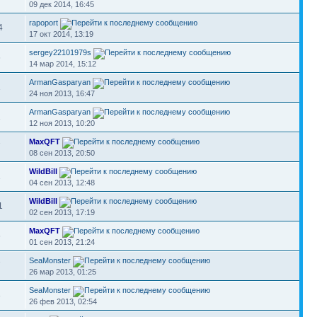
09 дек 2014, 16:45
rapoport
4
17 окт 2014, 13:19
sergey22101979s
6
14 мар 2014, 15:12
ArmanGasparyan
1
24 ноя 2013, 16:47
ArmanGasparyan
1
12 ноя 2013, 10:20
MaxQFT
7
08 сен 2013, 20:50
WildBill
1
04 сен 2013, 12:48
WildBill
1
02 сен 2013, 17:19
MaxQFT
6
01 сен 2013, 21:24
SeaMonster
7
26 мар 2013, 01:25
SeaMonster
3
26 фев 2013, 02:54