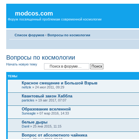
modcos.com
Форум посвященный проблемам современной космологии
Список форумов
‹
Вопросы по космологии
Вопросы по космологии
Начать новую тему
ТЕМЫ
Красное смещение и Большой Взрыв
nefizik
» 24 июл 2011, 09:29
Квантовый закон Хаббла
particles
» 19 авг 2017, 07:07
Образование вселенной
Suneagle
» 07 мар 2016, 14:33
белые дыры
Danil
» 25 янв 2015, 11:15
Вопрос от абсолютного чайника