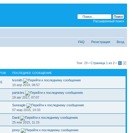
Расширенный поиск
FAQ
Регистрация
Вход
Тем: 29 •
Страница
1
из
2
•
1
2
РОВ
ПОСЛЕДНЕЕ СООБЩЕНИЕ
lvsmith
76
10 апр 2019, 08:57
particles
3
19 авг 2017, 07:07
Suneagle
4
07 мар 2016, 14:33
Danil
6
25 янв 2015, 11:15
jonny
6