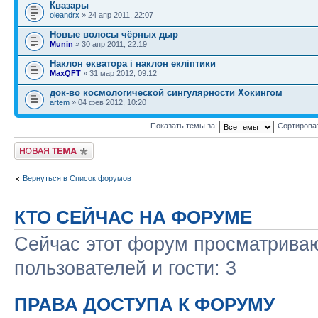
Квазары
oleandrx
» 24 апр 2011, 22:07
Новые волосы чёрных дыр
Munin
» 30 апр 2011, 22:19
Наклон екватора і наклон екліптики
MaxQFT
» 31 мар 2012, 09:12
док-во космологической сингулярности Хокингом
artem
» 04 фев 2012, 10:20
Показать темы за:
Сортирова
Начать новую тему
Вернуться в Список форумов
КТО СЕЙЧАС НА ФОРУМЕ
Сейчас этот форум просматриваю
пользователей и гости: 3
ПРАВА ДОСТУПА К ФОРУМУ