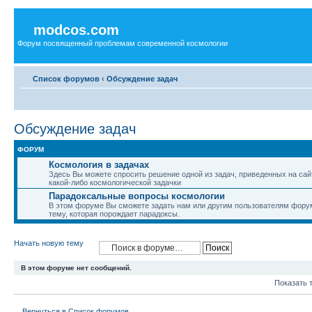
modcos.com
Форум посвященный проблемам современной космологии
Список форумов
‹
Обсуждение задач
Обсуждение задач
ФОРУМ
Космология в задачах
Здесь Вы можете спросить решение одной из задач, приведенных на сай
какой-либо космологической задачки
Парадоксальные вопросы космологии
В этом форуме Вы сможете задать нам или другим пользователям форум
тему, которая порождает парадоксы.
Начать новую тему
В этом форуме нет сообщений.
Показать 
Вернуться в Список форумов