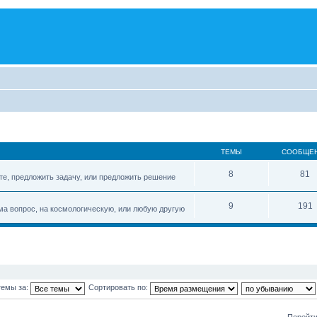
ТЕМЫ
СООБЩЕ
8
81
те, предложить задачу, или предложить решение
9
191
а вопрос, на космологическую, или любую другую
темы за:
Сортировать по:
Перейти