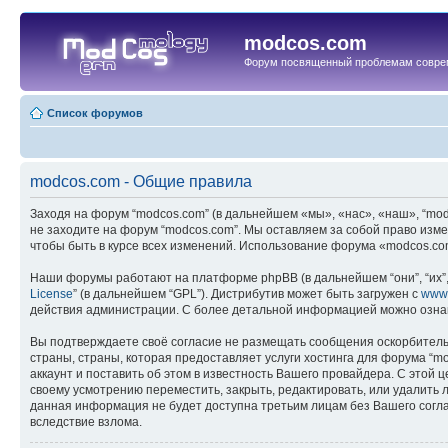
modcos.com
Форум посвященный проблемам совре
Список форумов
modcos.com - Общие правила
Заходя на форум “modcos.com” (в дальнейшем «мы», «нас», «наш», “modc
не заходите на форум “modcos.com”. Мы оставляем за собой право изме
чтобы быть в курсе всех изменений. Использование форума «modcos.co
Наши форумы работают на платформе phpBB (в дальнейшем “они”, “их”, 
License
” (в дальнейшем “GPL”). Дистрибутив может быть загружен с
www
действия администрации. С более детальной информацией можно озна
Вы подтверждаете своё согласие не размещать сообщения оскорбительн
страны, страны, которая предоставляет услуги хостинга для форума 
аккаунт и поставить об этом в известность Вашего провайдера. С этой 
своему усмотрению переместить, закрыть, редактировать, или удалить л
данная информация не будет доступна третьим лицам без Вашего соглас
вследствие взлома.