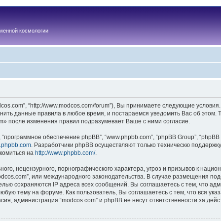
менной космологии
os.com”, “http://www.modcos.com/forum”), Вы принимаете следующие условия.
нить данные правила в любое время, и постараемся уведомить Вас об этом.
m» после изменения правил подразумевает Ваше с ними согласие.
“программное обеспечение phpBB”, “www.phpbb.com”, “phpBB Group”, “phpBB 
.phpbb.com
. Разработчики phpBB осуществляют только техническю поддержку
комиться на
http://www.phpbb.com/
.
ого, нецензурного, порнографического характера, угроз и призывов к наци
“modcos.com”, или международного законодательства. В случае размещения 
целью сохраняются IP адреса всех сообщений. Вы соглашаетесь с тем, что ад
юбую тему на форуме. Как пользователь, Вы соглашаетесь с тем, что вся ука
ия, администрация “modcos.com” и phpBB не несут ответственности за дейст