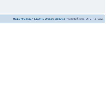
Наша команда
•
Удалить cookies форума
• Часовой пояс: UTC + 2 часа