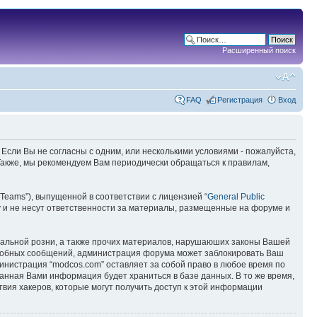
Расширенный поиск
FAQ
Регистрация
Вход
 Если Вы не согласны с одним, или несколькими условиями - пожалуйста,
 Также, мы рекомендуем Вам периодически обращаться к правилам,
Teams”), выпущенной в соответствии с лицензией “
General Public
 и не несут ответственности за материалы, размещенные на форуме и
ональной розни, а также прочих материалов, нарушаюших законы Вашей
подобных сообщений, администрация форума может заблокировать Ваш
министрация “modcos.com” оставляет за собой право в любое время по
занная Вами информация будет храниться в базе данных. В то же время,
вия хакеров, которые могут получить доступ к этой информации