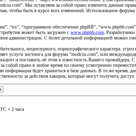
odcos.com”. Мы оставляем за собой право изменить данные прави
ам, чтобы быть в курсе всех изменений. Использование форума
и”, “их”, “программное обеспечение phpBB”, “www.phpbb.com”
стрибутив может быть загружен с
www.phpbb.com
. Разработчики
ствия администрации. С более детальной информацией можно оз
бительного, нецензурного, порнографического характера, угроз 
яет услуги хостинга для форума “modcos.com”, или международ
каунт и поставить об этом в известность Вашего провайдера. С 
 за собой право в любое время по своему усмотрению переместит
ами информация будет храниться в базе данных. В то же время, 
ственности за действия хакеров, которые могут получить доступ
TC + 2 часа