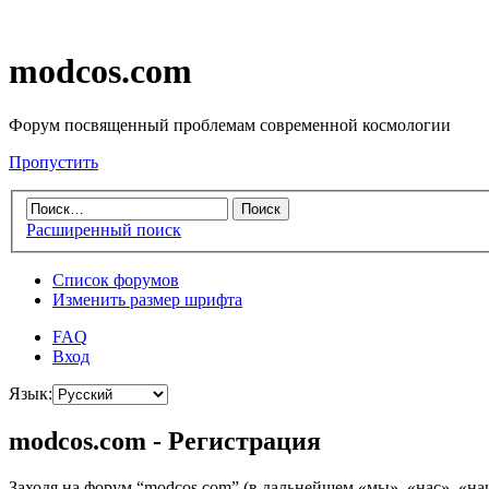
modcos.com
Форум посвященный проблемам современной космологии
Пропустить
Расширенный поиск
Список форумов
Изменить размер шрифта
FAQ
Вход
Язык:
modcos.com - Регистрация
Заходя на форум “modcos.com” (в дальнейшем «мы», «нас», «на