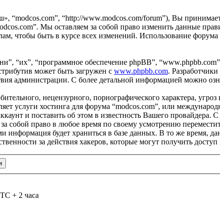
ш», “modcos.com”, “http://www.modcos.com/forum”), Вы принимае
odcos.com”. Мы оставляем за собой право изменить данные прави
ам, чтобы быть в курсе всех изменений. Использование форума
и”, “их”, “программное обеспечение phpBB”, “www.phpbb.com”
стрибутив может быть загружен с
www.phpbb.com
. Разработчики
ствия администрации. С более детальной информацией можно оз
бительного, нецензурного, порнографического характера, угроз 
яет услуги хостинга для форума “modcos.com”, или международ
каунт и поставить об этом в известность Вашего провайдера. С 
 за собой право в любое время по своему усмотрению переместит
ами информация будет храниться в базе данных. В то же время, 
ственности за действия хакеров, которые могут получить доступ
TC + 2 часа