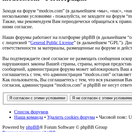
Заходя на форум “modcos.com” (в дальнейшем «мы», «нас», «на
несколькими условиями - пожалуйста, не заходите на форум “m
Также, мы рекомендуем Вам периодически обращаться к правил
ними согласие.
Наши форумы работают на платформе phpBB (в дальнейшем “он
с лицензией “
General Public License
” (в дальнейшем “GPL”). Ди
ответственности за материалы, размещенные на форуме и дей
Вы подтверждаете своё согласие не размещать сообщения оскор
нарушаюших законы Вашей страны, страны, которая предоставл
сообщений, администрация форума может заблокировать Ваш ак
соглашаетесь с тем, что администрация “modcos.com” оставляет
Как пользователь, Вы соглашаетесь с тем, что вся указанная В
согласия, администрация “modcos.com” и phpBB не несут ответ
Список форумов
Наша команда
•
Удалить cookies форума
• Часовой пояс: U
Powered by
phpBB
® Forum Software © phpBB Group