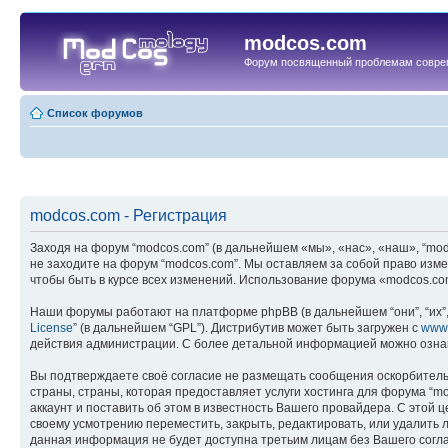
modcos.com
Форум посвященный проблемам совре
Список форумов
modcos.com - Регистрация
Заходя на форум “modcos.com” (в дальнейшем «мы», «нас», «наш», “modc
не заходите на форум “modcos.com”. Мы оставляем за собой право изме
чтобы быть в курсе всех изменений. Использование форума «modcos.co
Наши форумы работают на платформе phpBB (в дальнейшем “они”, “их”, 
License
” (в дальнейшем “GPL”). Дистрибутив может быть загружен с
www
действия администрации. С более детальной информацией можно озна
Вы подтверждаете своё согласие не размещать сообщения оскорбительн
страны, страны, которая предоставляет услуги хостинга для форума 
аккаунт и поставить об этом в известность Вашего провайдера. С этой 
своему усмотрению переместить, закрыть, редактировать, или удалить л
данная информация не будет доступна третьим лицам без Вашего соглас