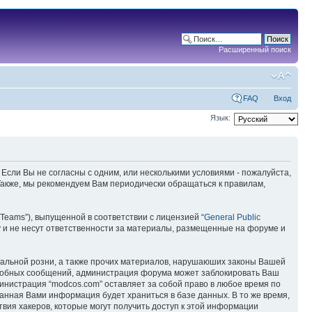
Расширенный поиск
FAQ
Вход
Язык:
 Если Вы не согласны с одним, или несколькими условиями - пожалуйста,
 Также, мы рекомендуем Вам периодически обращаться к правилам,
Teams”), выпущенной в соответствии с лицензией “
General Public
 и не несут ответственности за материалы, размещенные на форуме и
ональной розни, а также прочих материалов, нарушаюших законы Вашей
подобных сообщений, администрация форума может заблокировать Ваш
министрация “modcos.com” оставляет за собой право в любое время по
занная Вами информация будет храниться в базе данных. В то же время,
вия хакеров, которые могут получить доступ к этой информации