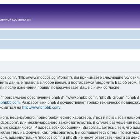
менной космологии
os.com”, “http://www.modcos.com/forum”), Вы принимаете следующие условия.
нить данные правила в любое время, и постараемся уведомить Вас об этом.
m» после изменения правил подразумевает Ваше с ними согласие.
“программное обеспечение phpBB”, “www.phpbb.com”, “phpBB Group”, “phpBB 
.phpbb.com
. Разработчики phpBB осуществляют только техническю поддержку
комиться на
http://www.phpbb.com/
.
ого, нецензурного, порнографического характера, угроз и призывов к наци
“modcos.com”, или международного законодательства. В случае размещения 
целью сохраняются IP адреса всех сообщений. Вы соглашаетесь с тем, что ад
юбую тему на форуме. Как пользователь, Вы соглашаетесь с тем, что вся ука
ия, администрация “modcos.com” и phpBB не несут ответственности за дейст