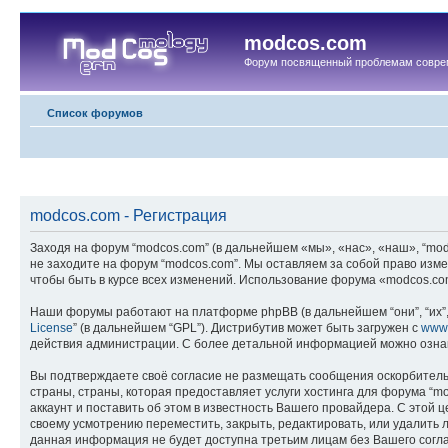
modcos.com
Форум посвященный проблемам совре
Список форумов
modcos.com - Регистрация
Заходя на форум “modcos.com” (в дальнейшем «мы», «нас», «наш», “modc
не заходите на форум “modcos.com”. Мы оставляем за собой право изме
чтобы быть в курсе всех изменений. Использование форума «modcos.co
Наши форумы работают на платформе phpBB (в дальнейшем “они”, “их”, 
License
” (в дальнейшем “GPL”). Дистрибутив может быть загружен с
www
действия администрации. С более детальной информацией можно озна
Вы подтверждаете своё согласие не размещать сообщения оскорбительн
страны, страны, которая предоставляет услуги хостинга для форума 
аккаунт и поставить об этом в известность Вашего провайдера. С этой 
своему усмотрению переместить, закрыть, редактировать, или удалить л
данная информация не будет доступна третьим лицам без Вашего соглас