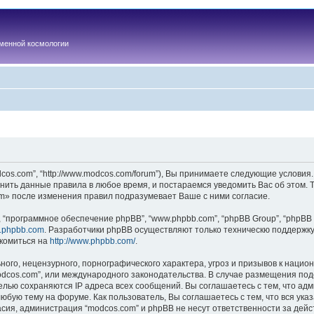
менной космологии
os.com”, “http://www.modcos.com/forum”), Вы принимаете следующие условия.
нить данные правила в любое время, и постараемся уведомить Вас об этом.
m» после изменения правил подразумевает Ваше с ними согласие.
“программное обеспечение phpBB”, “www.phpbb.com”, “phpBB Group”, “phpBB 
.phpbb.com
. Разработчики phpBB осуществляют только техническю поддержку
комиться на
http://www.phpbb.com/
.
ого, нецензурного, порнографического характера, угроз и призывов к наци
“modcos.com”, или международного законодательства. В случае размещения 
целью сохраняются IP адреса всех сообщений. Вы соглашаетесь с тем, что ад
юбую тему на форуме. Как пользователь, Вы соглашаетесь с тем, что вся ука
ия, администрация “modcos.com” и phpBB не несут ответственности за дейст