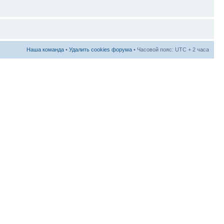
Наша команда
•
Удалить cookies форума
• Часовой пояс: UTC + 2 часа