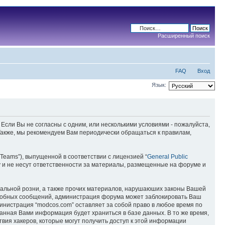
Расширенный поиск
FAQ
Вход
Язык:
 Если Вы не согласны с одним, или несколькими условиями - пожалуйста,
 Также, мы рекомендуем Вам периодически обращаться к правилам,
Teams”), выпущенной в соответствии с лицензией “
General Public
 и не несут ответственности за материалы, размещенные на форуме и
ональной розни, а также прочих материалов, нарушаюших законы Вашей
подобных сообщений, администрация форума может заблокировать Ваш
министрация “modcos.com” оставляет за собой право в любое время по
занная Вами информация будет храниться в базе данных. В то же время,
вия хакеров, которые могут получить доступ к этой информации