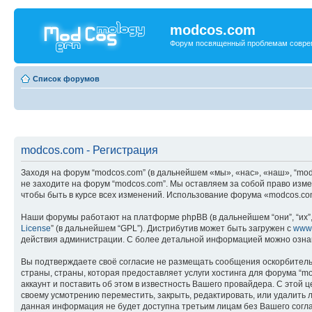
modcos.com
Форум посвященный проблемам совре
Список форумов
modcos.com - Регистрация
Заходя на форум “modcos.com” (в дальнейшем «мы», «нас», «наш», “modc
не заходите на форум “modcos.com”. Мы оставляем за собой право изме
чтобы быть в курсе всех изменений. Использование форума «modcos.co
Наши форумы работают на платформе phpBB (в дальнейшем “они”, “их”, 
License
” (в дальнейшем “GPL”). Дистрибутив может быть загружен с
www
действия администрации. С более детальной информацией можно озна
Вы подтверждаете своё согласие не размещать сообщения оскорбительн
страны, страны, которая предоставляет услуги хостинга для форума 
аккаунт и поставить об этом в известность Вашего провайдера. С этой 
своему усмотрению переместить, закрыть, редактировать, или удалить л
данная информация не будет доступна третьим лицам без Вашего соглас