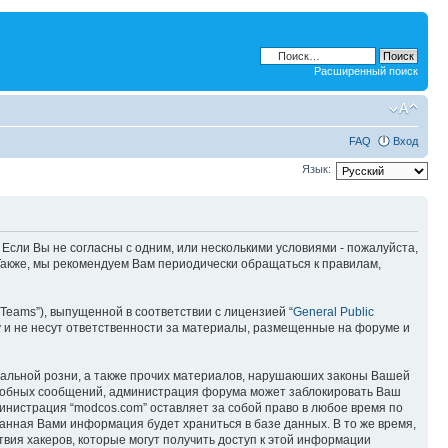
Расширенный поиск
FAQ
Вход
Язык:
 Если Вы не согласны с одним, или несколькими условиями - пожалуйста,
 Также, мы рекомендуем Вам периодически обращаться к правилам,
Teams”), выпущенной в соответствии с лицензией “
General Public
 и не несут ответственности за материалы, размещенные на форуме и
ональной розни, а также прочих материалов, нарушаюших законы Вашей
подобных сообщений, администрация форума может заблокировать Ваш
министрация “modcos.com” оставляет за собой право в любое время по
занная Вами информация будет храниться в базе данных. В то же время,
вия хакеров, которые могут получить доступ к этой информации