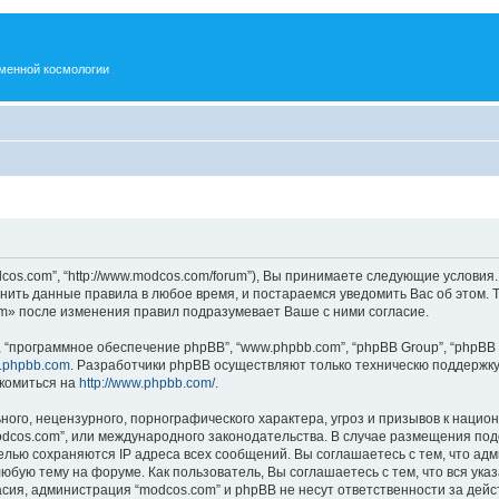
менной космологии
os.com”, “http://www.modcos.com/forum”), Вы принимаете следующие условия.
нить данные правила в любое время, и постараемся уведомить Вас об этом.
m» после изменения правил подразумевает Ваше с ними согласие.
“программное обеспечение phpBB”, “www.phpbb.com”, “phpBB Group”, “phpBB 
.phpbb.com
. Разработчики phpBB осуществляют только техническю поддержку
комиться на
http://www.phpbb.com/
.
ого, нецензурного, порнографического характера, угроз и призывов к наци
“modcos.com”, или международного законодательства. В случае размещения 
целью сохраняются IP адреса всех сообщений. Вы соглашаетесь с тем, что ад
юбую тему на форуме. Как пользователь, Вы соглашаетесь с тем, что вся ука
ия, администрация “modcos.com” и phpBB не несут ответственности за дейст