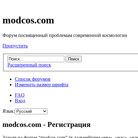
modcos.com
Форум посвященный проблемам современной космологии
Пропустить
Расширенный поиск
Список форумов
Изменить размер шрифта
FAQ
Вход
Язык:
modcos.com - Регистрация
Заходя на форум “modcos.com” (в дальнейшем «мы», «нас», «на