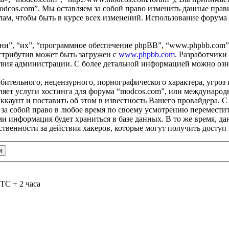
odcos.com”. Мы оставляем за собой право изменить данные прави
ам, чтобы быть в курсе всех изменений. Использование форума
и”, “их”, “программное обеспечение phpBB”, “www.phpbb.com”
стрибутив может быть загружен с
www.phpbb.com
. Разработчики
ствия администрации. С более детальной информацией можно оз
бительного, нецензурного, порнографического характера, угроз 
яет услуги хостинга для форума “modcos.com”, или международ
каунт и поставить об этом в известность Вашего провайдера. С 
 за собой право в любое время по своему усмотрению переместит
ами информация будет храниться в базе данных. В то же время, 
ственности за действия хакеров, которые могут получить доступ
TC + 2 часа