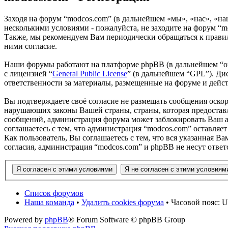
Заходя на форум “modcos.com” (в дальнейшем «мы», «нас», «на
несколькими условиями - пожалуйста, не заходите на форум “m
Также, мы рекомендуем Вам периодически обращаться к правил
ними согласие.
Наши форумы работают на платформе phpBB (в дальнейшем “он
с лицензией “
General Public License
” (в дальнейшем “GPL”). Ди
ответственности за материалы, размещенные на форуме и дей
Вы подтверждаете своё согласие не размещать сообщения оскор
нарушаюших законы Вашей страны, страны, которая предоставл
сообщений, администрация форума может заблокировать Ваш ак
соглашаетесь с тем, что администрация “modcos.com” оставляет
Как пользователь, Вы соглашаетесь с тем, что вся указанная В
согласия, администрация “modcos.com” и phpBB не несут ответ
Список форумов
Наша команда
•
Удалить cookies форума
• Часовой пояс: U
Powered by
phpBB
® Forum Software © phpBB Group