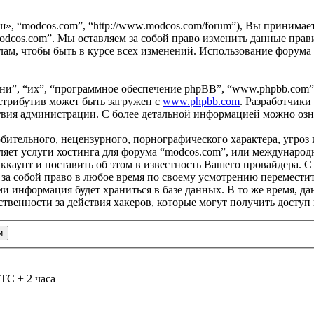
ш», “modcos.com”, “http://www.modcos.com/forum”), Вы принимае
odcos.com”. Мы оставляем за собой право изменить данные прави
ам, чтобы быть в курсе всех изменений. Использование форума
и”, “их”, “программное обеспечение phpBB”, “www.phpbb.com”
стрибутив может быть загружен с
www.phpbb.com
. Разработчики
ствия администрации. С более детальной информацией можно оз
бительного, нецензурного, порнографического характера, угроз 
яет услуги хостинга для форума “modcos.com”, или международ
каунт и поставить об этом в известность Вашего провайдера. С 
 за собой право в любое время по своему усмотрению переместит
ами информация будет храниться в базе данных. В то же время, 
ственности за действия хакеров, которые могут получить доступ
TC + 2 часа