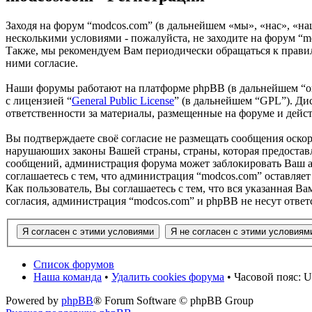
Заходя на форум “modcos.com” (в дальнейшем «мы», «нас», «на
несколькими условиями - пожалуйста, не заходите на форум “m
Также, мы рекомендуем Вам периодически обращаться к правил
ними согласие.
Наши форумы работают на платформе phpBB (в дальнейшем “он
с лицензией “
General Public License
” (в дальнейшем “GPL”). Ди
ответственности за материалы, размещенные на форуме и дей
Вы подтверждаете своё согласие не размещать сообщения оскор
нарушаюших законы Вашей страны, страны, которая предоставл
сообщений, администрация форума может заблокировать Ваш ак
соглашаетесь с тем, что администрация “modcos.com” оставляет
Как пользователь, Вы соглашаетесь с тем, что вся указанная В
согласия, администрация “modcos.com” и phpBB не несут ответ
Список форумов
Наша команда
•
Удалить cookies форума
• Часовой пояс: U
Powered by
phpBB
® Forum Software © phpBB Group