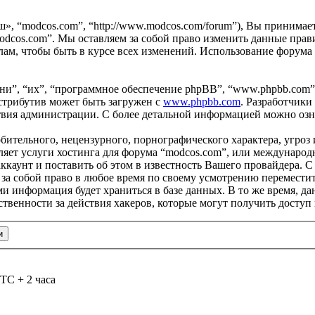
ш», “modcos.com”, “http://www.modcos.com/forum”), Вы принимае
odcos.com”. Мы оставляем за собой право изменить данные прави
ам, чтобы быть в курсе всех изменений. Использование форума
и”, “их”, “программное обеспечение phpBB”, “www.phpbb.com”
стрибутив может быть загружен с
www.phpbb.com
. Разработчики
ствия администрации. С более детальной информацией можно оз
бительного, нецензурного, порнографического характера, угроз 
яет услуги хостинга для форума “modcos.com”, или международ
каунт и поставить об этом в известность Вашего провайдера. С 
 за собой право в любое время по своему усмотрению переместит
ами информация будет храниться в базе данных. В то же время, 
ственности за действия хакеров, которые могут получить доступ
TC + 2 часа