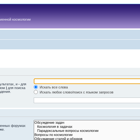
менной космологии
ультатах, и
-
для
Искать все слова
олом
|
для поиска
адения.
Искать любое слово/поиск с языком запросов
оженных форумах
же.