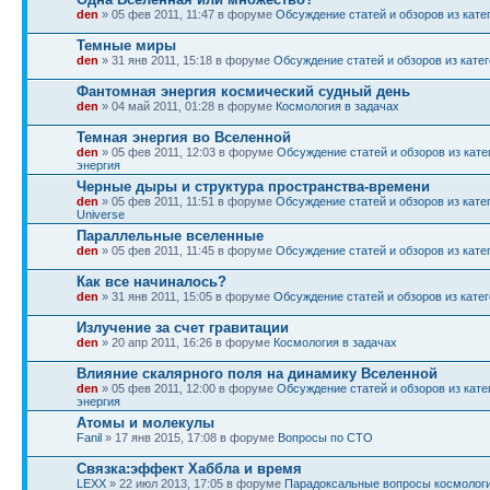
den
» 05 фев 2011, 11:47 в форуме
Обсуждение статей и обзоров из кате
Темные миры
den
» 31 янв 2011, 15:18 в форуме
Обсуждение статей и обзоров из катег
Фантомная энергия космический судный день
den
» 04 май 2011, 01:28 в форуме
Космология в задачах
Темная энергия во Вселенной
den
» 05 фев 2011, 12:03 в форуме
Обсуждение статей и обзоров из кате
энергия
Черные дыры и структура пространства-времени
den
» 05 фев 2011, 11:51 в форуме
Обсуждение статей и обзоров из катег
Universe
Параллельные вселенные
den
» 05 фев 2011, 11:45 в форуме
Обсуждение статей и обзоров из кате
Как все начиналось?
den
» 31 янв 2011, 15:05 в форуме
Обсуждение статей и обзоров из катего
Излучение за счет гравитации
den
» 20 апр 2011, 16:26 в форуме
Космология в задачах
Влияние скалярного поля на динамику Вселенной
den
» 05 фев 2011, 12:00 в форуме
Обсуждение статей и обзоров из кате
энергия
Атомы и молекулы
Fanil
» 17 янв 2015, 17:08 в форуме
Вопросы по СТО
Связка:эффект Хаббла и время
LEXX
» 22 июл 2013, 17:05 в форуме
Парадоксальные вопросы космолог