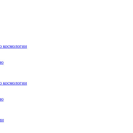
о космологии
о космологии
ии