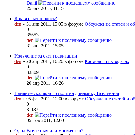
Danil
25 янв 2015, 11:15
Как все начиналось?
den
» 31 янв 2011, 15:05 в форуме
Обсуждение статей и обз
0
35653
den
31 янв 2011, 15:05
Излучение за счет гравитации
den
» 20 апр 2011, 16:26 в форуме
Космология в задачах
0
33809
den
20 апр 2011, 16:26
Влияние скалярного поля на динамику Вселенной
den
» 05 фев 2011, 12:00 в форуме
Обсуждение статей и об
0
31187
den
05 фев 2011, 12:00
Одна Вселенная или множество?