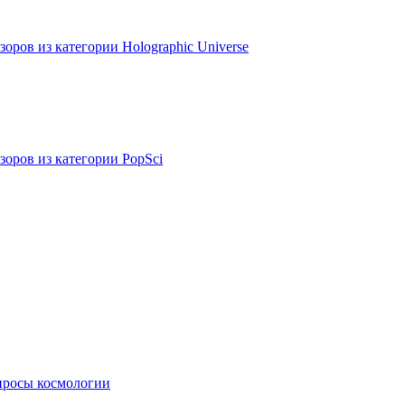
оров из категории Holographic Universe
зоров из категории PopSci
просы космологии