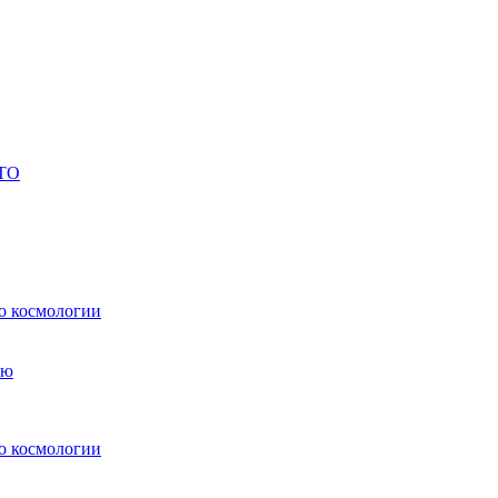
СТО
о космологии
о космологии