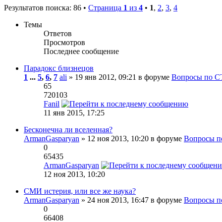
Результатов поиска: 86 •
Страница
1
из
4
•
1
,
2
,
3
,
4
Темы
Ответов
Просмотров
Последнее сообщение
Парадокс близнецов
1
...
5
,
6
,
7
ali
» 19 янв 2012, 09:21 в форуме
Вопросы по 
65
720103
Fanil
11 янв 2015, 17:25
Бесконечна ли вселенная?
ArmanGasparyan
» 12 ноя 2013, 10:20 в форуме
Вопросы п
0
65435
ArmanGasparyan
12 ноя 2013, 10:20
СМИ истерия, или все же наука?
ArmanGasparyan
» 24 ноя 2013, 16:47 в форуме
Вопросы п
0
66408