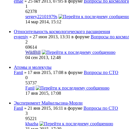
emae
» 25 окт 2013, 07:05 в форуме
Вопросы по космолог
1
62378
sergey22101979s
14 мар 2014, 15:12
Относительность космологического расширения
evgeniy
» 27 июн 2013, 13:31 в форуме
Вопросы по космо
2
69614
WildBill
04 сен 2013, 12:48
Атомы и молекулы
Fanil
» 17 янв 2015, 17:08 в форуме
Вопросы по СТО
0
53737
Fanil
17 янв 2015, 17:08
Эксперимент Майкельсона-Морли
Fanil
» 21 янв 2015, 16:11 в форуме
Вопросы по СТО
3
95221
khazha
31 мар 2015, 17:30