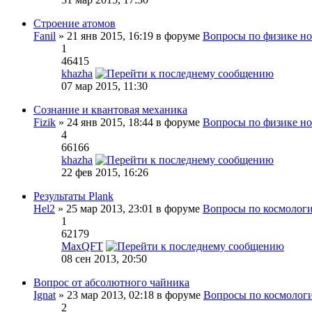
Строение атомов
Fanil
» 21 янв 2015, 16:19 в форуме
Вопросы по физике но
1
46415
khazha
07 мар 2015, 11:30
Сознание и квантовая механика
Fizik
» 24 янв 2015, 18:44 в форуме
Вопросы по физике но
4
66166
khazha
22 фев 2015, 16:26
Результаты Plank
Hel2
» 25 мар 2013, 23:01 в форуме
Вопросы по космолог
1
62179
MaxQFT
08 сен 2013, 20:50
Вопрос от абсолютного чайника
Ignat
» 23 мар 2013, 02:18 в форуме
Вопросы по космолог
2