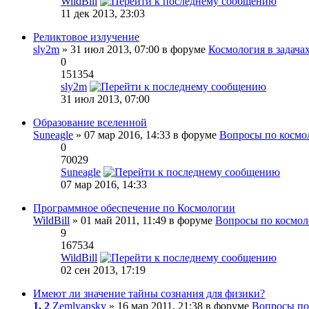
WildBill
11 дек 2013, 23:03
Реликтовое излучение
sly2m
» 31 июл 2013, 07:00 в форуме
Космология в задача
0
151354
sly2m
31 июл 2013, 07:00
Образование вселенной
Suneagle
» 07 мар 2016, 14:33 в форуме
Вопросы по космо
0
70029
Suneagle
07 мар 2016, 14:33
Программное обеспечение по Космологии
WildBill
» 01 май 2011, 11:49 в форуме
Вопросы по космол
9
167534
WildBill
02 сен 2013, 17:19
Имеют ли значение тайны сознания для физики?
1
,
2
Zemlyansky
» 16 мар 2011, 21:38 в форуме
Вопросы по