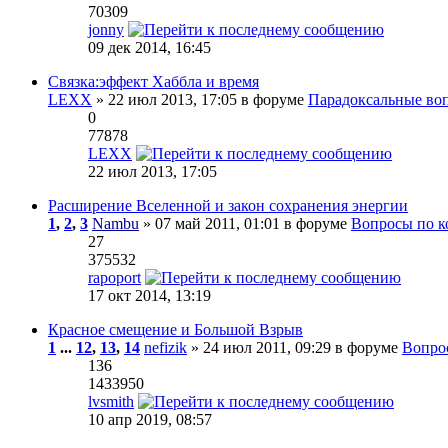
70309
jonny
09 дек 2014, 16:45
Связка:эффект Хаббла и время
LEXX
» 22 июл 2013, 17:05 в форуме
Парадоксальные во
0
77878
LEXX
22 июл 2013, 17:05
Расширение Вселенной и закон сохранения энергии
1
,
2
,
3
Nambu
» 07 май 2011, 01:01 в форуме
Вопросы по к
27
375532
rapoport
17 окт 2014, 13:19
Красное смещение и Большой Взрыв
1
...
12
,
13
,
14
nefizik
» 24 июл 2011, 09:29 в форуме
Вопро
136
1433950
lvsmith
10 апр 2019, 08:57