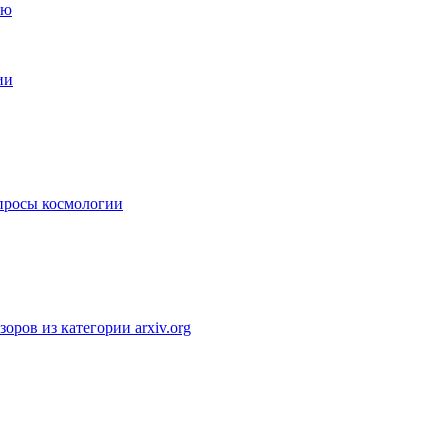
ии
просы космологии
оров из категории arxiv.org