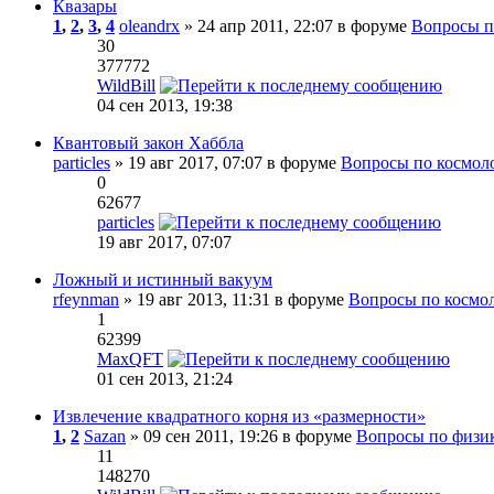
Квазары
1
,
2
,
3
,
4
oleandrx
» 24 апр 2011, 22:07 в форуме
Вопросы п
30
377772
WildBill
04 сен 2013, 19:38
Квантовый закон Хаббла
particles
» 19 авг 2017, 07:07 в форуме
Вопросы по космол
0
62677
particles
19 авг 2017, 07:07
Ложный и истинный вакуум
rfeynman
» 19 авг 2013, 11:31 в форуме
Вопросы по космо
1
62399
MaxQFT
01 сен 2013, 21:24
Извлечение квадратного корня из «размерности»
1
,
2
Sazan
» 09 сен 2011, 19:26 в форуме
Вопросы по физик
11
148270