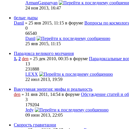
ArmanGasparyan
24 ноя 2013, 16:47
белые дыры
Danil
» 25 янв 2015, 11:15 в форуме
Вопросы по космолог
0
66540
Danil
25 янв 2015, 11:15
Парадокса великого молчания
1
,
2
den
» 25 дек 2010, 00:35 в форуме
Парадоксальные во
13
231888
LEXX
22 июл 2013, 19:59
Вакуумная энергия: мифы и реальность
den
» 31 янв 2011, 14:54 в форуме
Обсуждение статей и обз
3
179204
Jedy
09 июн 2013, 22:05
Скорость гравитации