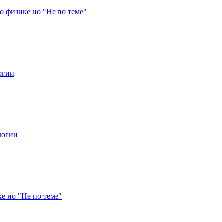
о физике но "Не по теме"
огии
логии
е но "Не по теме"