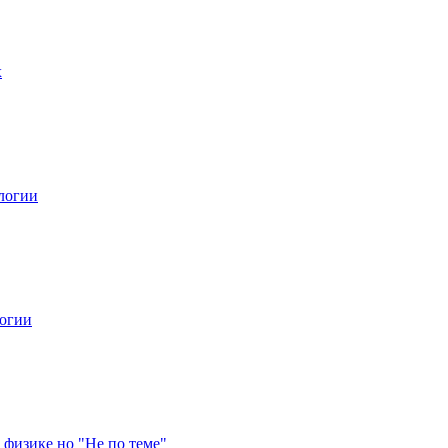
х
логии
огии
 физике но "Не по теме"